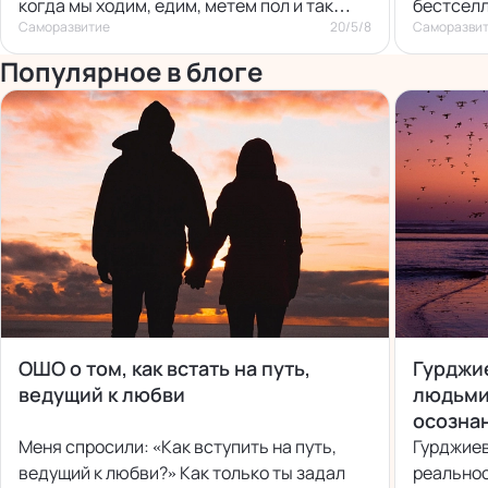
когда мы ходим, едим, метем пол и так
бестселл
Саморазвитие
20/5/8
Саморазви
далее.
«Новая З
Популярное в блоге
ОШО о том, как встать на путь,
Гурджи
ведущий к любви
людьми
осознан
Меня спросили: «Как вступить на путь,
Гурджиев
ведущий к любви?» Как только ты задал
реальнос