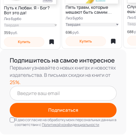
Слуш
Пять травм, которые
Путь к Любви. Я - Бог?
ешь
мешают быть самим
Вот это да!
собой
Лиз 
Лиз Бурбо
Лиз Бурбо
Твер
Твердая
Твердая
Электронная
688
696
359
Купить
Купить
Подпишитесь на самое интересное
Первыми узнавайте о новых книгах и новостях
издательства. В письмах скидки на книги от
25%.
Подписаться
Я даю согласие на обработку моих персональных данных в
соответствии с
Политикой конфиденциальности