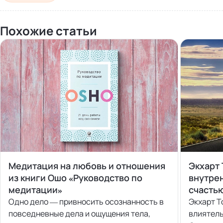
Похожие статьи
Медитация на любовь и отношения
Экхарт 
из книги Ошо «Руководство по
внутре
медитации»
счасть
Одно дело — привносить осознанность в
Экхарт Т
повседневные дела и ощущения тела,
влиятель