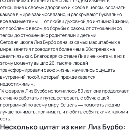
осознаниями. Ее книги помогают людям изменить
отношение к своему здоровью и к себе в целом, осознать
каквсе в мире взаимосвязано, и раскрывают буквально
все важные темы — от любви духовной до интимной жизни,
от проблем с весом до борьбы с раком, от отношений со
телом до отношений с родителями и детьми.
Сегодня школа Лиз Бурбо одна из самых масштабных в
мире: занятия проводятся более чем в 20странах на
девяти языках. Благодаря системе Лиз и ее книгам, а их к
этому моменту вышло 26, тысячи людей
трансформировали свою жизнь, научились ощущать
внутренний покой, который прежде казался
недостижимым.
14 февраля Лиз Бурбо исполнилось 80 лет, она продолжает
активно работать и путешествовать с обучающей
программой по всему миру. Ее цель — помогать людям
лучше понимать, принимать и любить себя такими, какими
есть.
Несколько цитат из книг Лиз Бурбо: