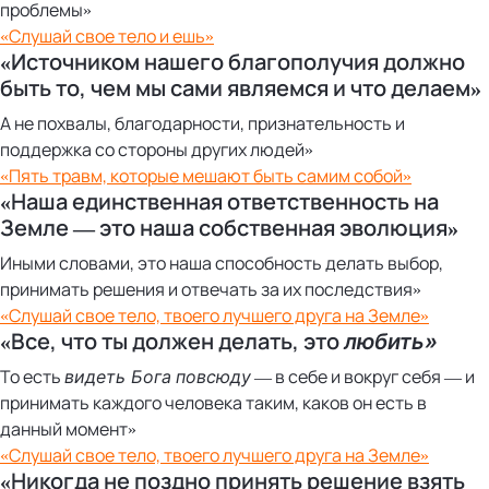
проблемы»
«Слушай свое тело и ешь»
«Источником нашего благополучия должно
быть то, чем мы сами являемся и что делаем»
А не похвалы, благодарности, признательность и
поддержка со стороны других людей»
«Пять травм, которые мешают быть самим собой»
«Наша единственная ответственность на
Земле — это наша собственная эволюция»
Иными словами, это наша способность делать выбор,
принимать решения и отвечать за их последствия»
«Слушай свое тело, твоего лучшего друга на Земле»
«Все, что ты должен делать, это
любить»
То есть
— в себе и вокруг себя — и
видеть Бога повсюду
принимать каждого человека таким, каков он есть в
данный момент»
«Слушай свое тело, твоего лучшего друга на Земле»
«Никогда не поздно принять решение взять