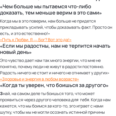
«Чем больше мы пытаемся что-либо
доказать, тем меньше верим в это сами»
Когда мы в это поверим, нам больше не придется
прикладывать усилий, чтобы доказывать факт. Просто он
есть, и это естественно!»
«Путь к Любви. Я — Бог? Вот это да!»
«Если мы радостны, нам не терпится начать
новый день»
Это чувство дает нам так много энергии, что мне не
понятно, почему люди не живут в радости постоянно.
Радость ничего не стоит и ничего не отнимает у других»
«Здоровье и энергия в любом возрасте»
«Когда ты уверен, что боишься за другого»
най, на самом деле ты боишься того, что может
З
проявиться через другого человека
. Когда нам
для тебя
кажется, что мы боимся
кого-то, эго играет с нами
за
шутку, чтобы мы не могли осознать истинной причины