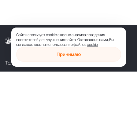
Сайт использует cookie с целью анализа поведения
посетителей для улучшения сайта. Оставаясь с нами, Вы
© ООО «СОФИЯ-МЕДИА», 2026
соглашаетесь на использование файлов
cookie
Принимаю
Телеграм
Вконтакте
shop@sophia.ru
Политика конфиденциальности
Пользовательское соглашение
Духовное развитие
Психология и саморазвитие
Духовные практики