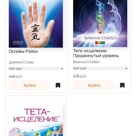
Тета-исцеление:
Основы Рэйки
Продвинутый уровень
Вианна Стайбл
Дайяна Стайн
Мягкая
Мягкая
Электронная
Электронная
476
446
Купить
Купить