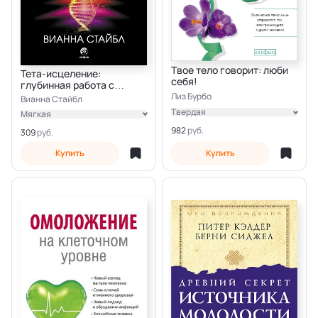
Твое тело говорит: люби
Тета-исцеление:
себя!
глубинная работа с
убеждениями
Лиз Бурбо
Вианна Стайбл
Твердая
Мягкая
Электронная
982
Электронная
309
Купить
Купить