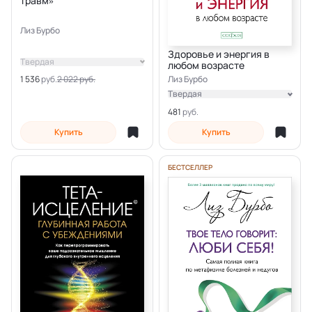
травм»
Лиз Бурбо
Здоровье и энергия в
Твердая
любом возрасте
Лиз Бурбо
1 536
2 022 руб.
Твердая
Электронная
481
Купить
Купить
БЕСТСЕЛЛЕР