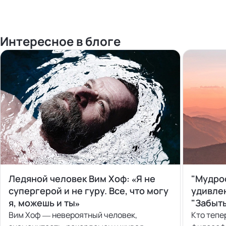
Интересное в блоге
Ледяной человек Вим Хоф: «Я не
"Мудро
супергерой и не гуру. Все, что могу
удивлен
я, можешь и ты»
"Забыт
Вим Хоф — невероятный человек,
Кто тепе