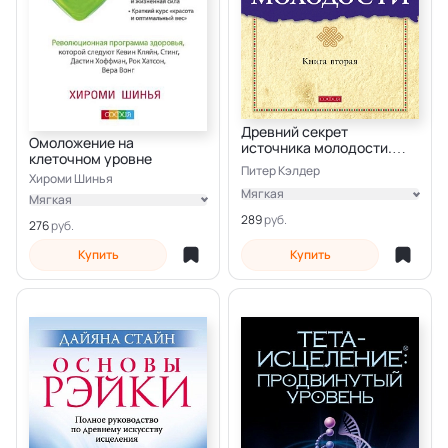
Древний секрет
Омоложение на
источника молодости.
клеточном уровне
Книга 2
Питер Кэлдер
Хироми Шинья
Мягкая
Мягкая
Электронная
289
Электронная
276
Купить
Купить