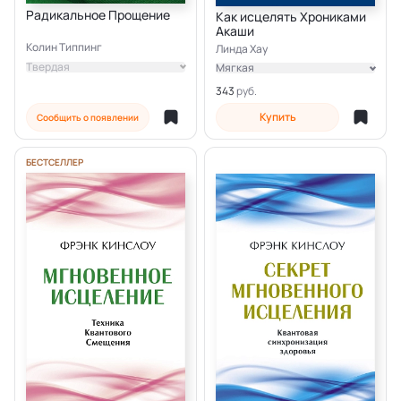
Радикальное Прощение
Как исцелять Хрониками
Акаши
Колин Типпинг
Линда Хау
Твердая
Мягкая
Электронная
343
Купить
Сообщить о появлении
БЕСТСЕЛЛЕР