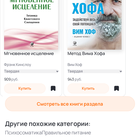
Мгновенное исцеление
Метод Вима Хофа
Фрэнк Кинслоу
Вим Хоф
Твердая
Твердая
Электронная
Электронная
909
943
Купить
Купить
Смотреть все книги раздела
Другие похожие категории:
Психосоматика
Правильное питание