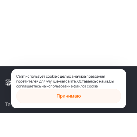
Сайт использует cookie с целью анализа поведения
посетителей для улучшения сайта. Оставаясь с нами, Вы
© ООО «СОФИЯ-МЕДИА», 2026
соглашаетесь на использование файлов
cookie
Принимаю
Телеграм
Вконтакте
shop@sophia.ru
Политика конфиденциальности