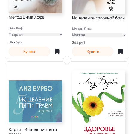
Метод Вима Хофа
Исцеление головной боли
Вим Хоф
Мундо Джан
Твердая
Мягкая
Электронная
Электронная
943
344
Купить
Купить
Карты «Исцеление пяти