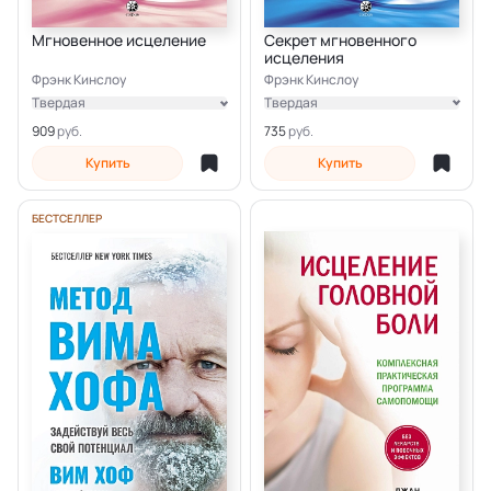
Секрет мгновенного
Мгновенное исцеление
исцеления
Фрэнк Кинслоу
Фрэнк Кинслоу
Твердая
Твердая
Электронная
Электронная
735
909
Купить
Купить
БЕСТСЕЛЛЕР