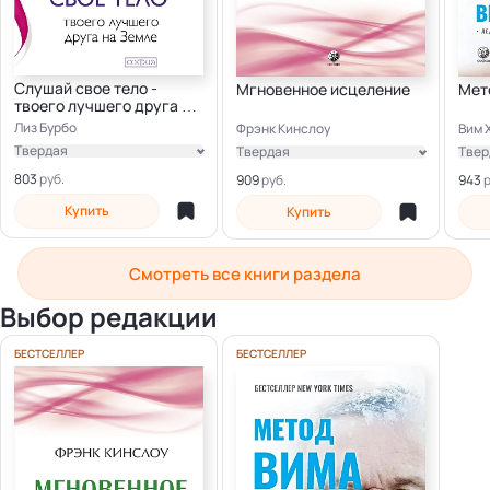
Слушай свое тело -
Мгновенное исцеление
Мет
твоего лучшего друга на
Земле
Лиз Бурбо
Фрэнк Кинслоу
Вим 
Твердая
Твердая
Твер
Электронная
Электронная
Элек
803
909
943
Купить
Купить
Смотреть все книги раздела
Выбор редакции
БЕСТСЕЛЛЕР
БЕСТСЕЛЛЕР