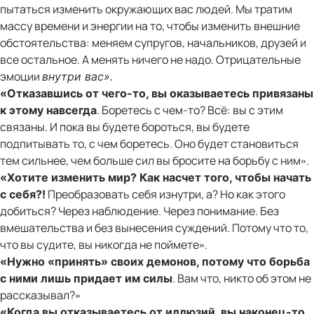
пытаться изменить окружающих вас людей. Мы тратим
массу времени и энергии на то, чтобы изменить внешние
обстоятельства: меняем супругов, начальников, друзей и
все остальное. А менять ничего не надо. Отрицательные
эмоции
внутри вас».
«Отказавшись от чего-то, вы оказываетесь привязаны
. Боретесь с чем-то? Всё: вы с этим
к этому навсегда
связаны. И пока вы будете бороться, вы будете
подпитывать то, с чем боретесь. Оно будет становиться
тем сильнее, чем больше сил вы бросите на борьбу с ним».
«Хотите изменить мир? Как насчет того, чтобы начать
Преобразовать себя изнутри, а? Но как этого
с себя?!
добиться? Через наблюдение. Через понимание. Без
вмешательства и без вынесения суждений. Потому что то,
что вы судите, вы никогда не поймете».
«Нужно «принять» своих демонов, потому что борьба
. Вам что, никто об этом не
с ними лишь придает им силы
рассказывал?»
«Когда вы отказываетесь от иллюзий, вы наконец-то