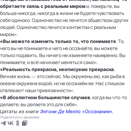
и, поверьте, вы
обретаете связь с реальным миром
больше никогда, никогда в жизни не будете чувствовать
себя одиноко. Одиночество не лечится обществом других
людей. Одиночество лечится контактом с реальным
миром».
. То,
«Вы можете изменить только то, что понимаете
чего вы не понимаете и чего не осознаёте, вы можете
только подавить. Вы ничего не изменяете намеренно. Вы
, и всё начинает меняться само».
понимаете
.
«Реальность прекрасна, неописуемо прекрасна
Вечная жизнь — это сейчас. Мы окружены ею, как рыба в
океане окружена водой, но не осознаём ее. Нас слишком
отвлекают наши привязанности».
, когда вы что-то
«В абсолютном большинстве случаев
делаете, вы делаете это для себя».
Цитаты из книги
Энтони Де Мелло «Осознание»
.
Поделиться с друзьями: