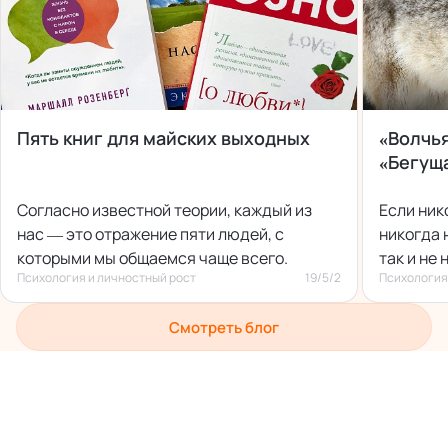
Пять книг для майских выходных
«Волчья
«Бегуща
Согласно известной теории, каждый из
Если ник
нас — это отражение пяти людей, с
никогда 
которыми мы общаемся чаще всего.
так и не 
Психология и личностный рост
19/5/2
Психология
Смотреть блог