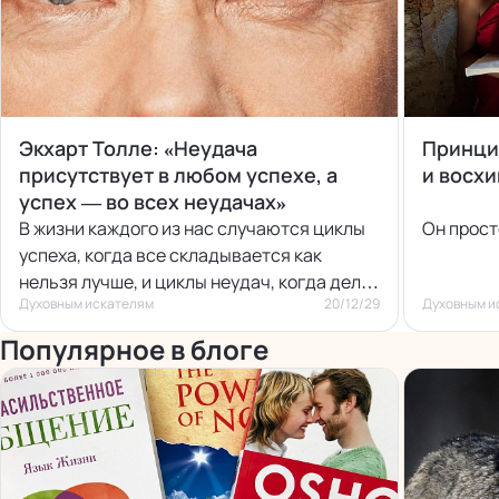
Экхарт Толле: «Неудача
Принцип
присутствует в любом успехе, а
и восх
успех — во всех неудачах»
В жизни каждого из нас случаются циклы
Он прост
успеха, когда все складывается как
нельзя лучше, и циклы неудач, когда дела
Духовным искателям
20/12/29
Духовным и
идут из рук вон плохо и когда приходится
«отпустить» все, чтобы дать пространство
Популярное в блоге
росту нового, позволить изменениям
случиться.