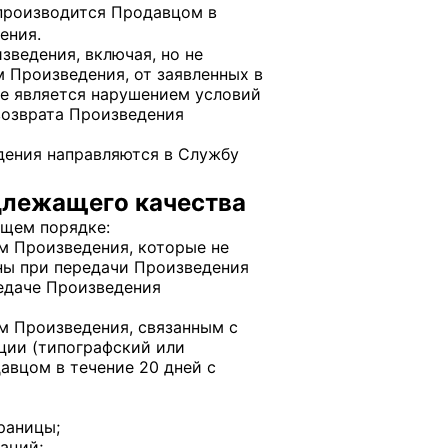
 производится Продавцом в
ения.
зведения, включая, но не
 Произведения, от заявленных в
 не является нарушением условий
возврата Произведения
дения направляются в Службу
длежащего качества
ющем порядке:
м Произведения, которые не
ны при передачи Произведения
едаче Произведения
м Произведения, связанным с
ции (типографский или
вцом в течение 20 дней с
раницы;
аций;