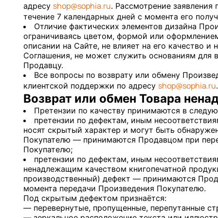
shop@sophia.ru
адресу
. Рассмотрение заявления
течение 7 календарных дней с момента его получ
Отличие фактических элементов дизайна Прои
ограничиваясь цветом, формой или оформлением
описании на Сайте, не влияет на его качество и
Соглашения, не может служить основаниям для 
Продавцу.
Все вопросы по возврату или обмену Произве
shop@sophia.ru
клиентской поддержки по адресу
.
Возврат или обмен Товара нена
Претензии по качеству принимаются в следу
претензии по дефектам, иным несоответствия
носят скрытый характер и могут быть обнаруже
Покупателю — принимаются Продавцом при пер
Покупателю;
претензии по дефектам, иным несоответствия
ненадлежащим качеством книгопечатной продук
производственный) дефект — принимаются Прода
момента передачи Произведения Покупателю.
Под скрытым дефектом признаётся:
— перевернутые, пропущенные, перепутанные ст
— зеркальное расположение текста или иллюстр