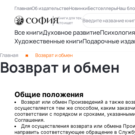
Главная
Об издательстве
Новинки
Бестселлеры
Наш бло
Книги для тех,
кто ищет
Все книги
Духовное развитие
Психология
Художественные книги
Подарочные изда
Духовный рост
Самосове
Книги Карлоса Кастанеды
Главная
Возврат и обмен
Возврат и обмен
Осознанность
Психологи
Книги Ричарда Баха
Восточная философия
Психолог
Другие книги раздела
Общие положения
Человек и вселенная
Психологи
Возврат или обмен Произведений а также воз
осуществляется тем же способом, каким заказчи
Нью Эйдж и ченнелинг
Книги Лиз
соответствии с порядком и сроками, указанным
Соглашения.
Для осуществления возврата или обмена Про
Книги Ошо
направить соответствующее обращение в Служб