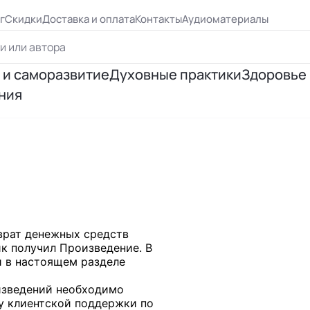
г
Скидки
Доставка и оплата
Контакты
Аудиоматериалы
 и саморазвитие
Духовные практики
Здоровье
ния
ршенствование
Йога
Психосо
я личности
Эзотерическая практика
Исцеле
ия отношений
Медитация
Правиль
я успеха
Цигун, рэйки
врат денежных средств
к получил Произведение. В
 Бурбо
Таро и предсказания
и в настоящем разделе
изведений необходимо
у клиентской поддержки по