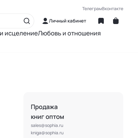
Телеграм
Вконтакте
Личный кабинет
 и исцеление
Любовь и отношения
матика
Об отношениях
ние
О сексе
ное питание
О детях
Книги Джона Грэя
Продажа
книг оптом
sales@sophia.ru
kniga@sophia.ru