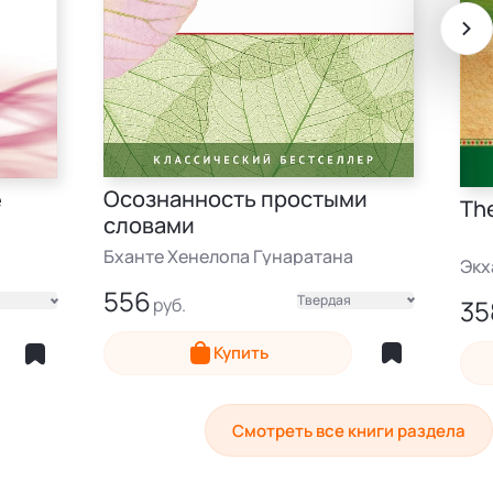
Осознанность простыми
е
Th
словами
Бханте Хенелопа Гунаратана
Экх
556
Твердая
35
Электронная
Эле
Купить
Смотреть все книги раздела