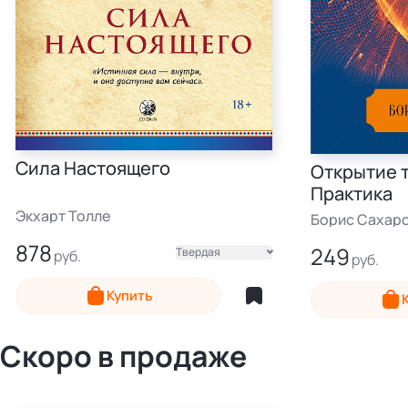
Сила Настоящего
Открытие т
Практика
Экхарт Толле
Борис Сахар
878
249
Твердая
Мягкая
Электронная
Купить
Электронная
Скоро в продаже