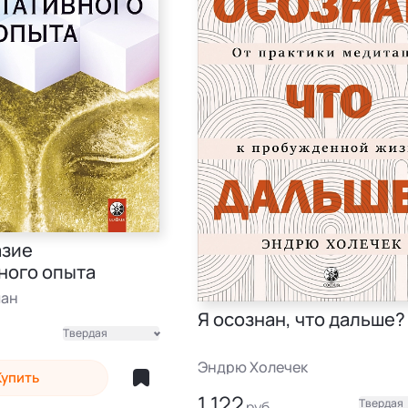
азие
ного опыта
ман
Я осознан, что дальше?
Твердая
Эндрю Холечек
Купить
1 122
Твердая