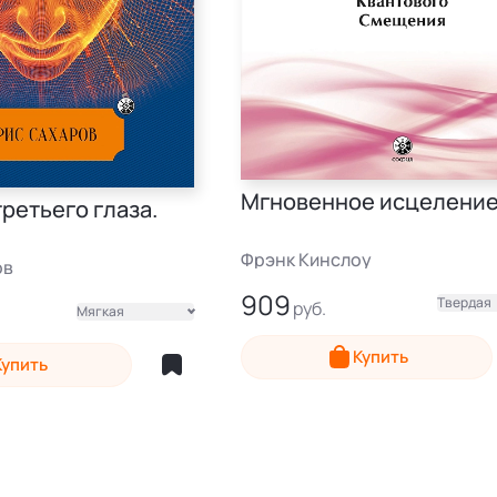
Мгновенное исцелени
ретьего глаза.
Фрэнк Кинслоу
ов
909
Твердая
Мягкая
Электронная
Купить
Купить