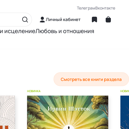
Телеграм
Вконтакте
Личный кабинет
 и исцеление
Любовь и отношения
матика
Об отношениях
ние
О сексе
ное питание
О детях
Смотреть все книги раздела
НОВИНКА
Книги Джона Грэя
НОВИ