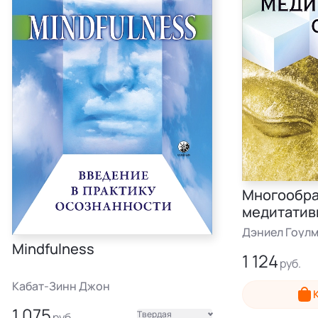
Многообр
медитатив
Дэниел Гоул
Mindfulness
1 124
Электронная
Кабат-Зинн Джон
1 075
Твердая