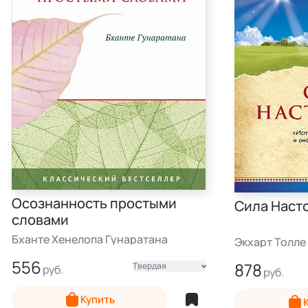
Осознанность простыми
Сила Наст
словами
Бханте Хенелопа Гунаратана
Экхарт Толле
556
878
Твердая
Электронная
Мягкая
Купить
Электронная