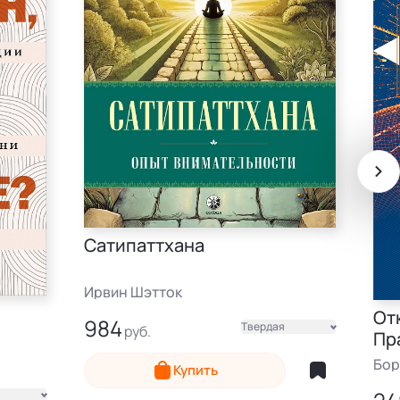
Сатипаттхана
Ирвин Шэтток
От
984
Твердая
Пр
Электронная
Бор
Купить