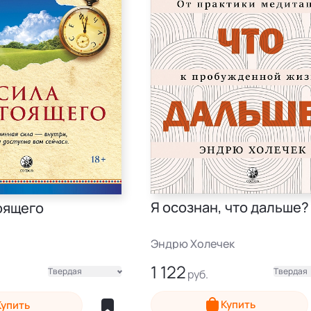
Я осознан, что дальше?
оящего
Эндрю Холечек
1 122
Твердая
Твердая
Электронная
Купить
Купить