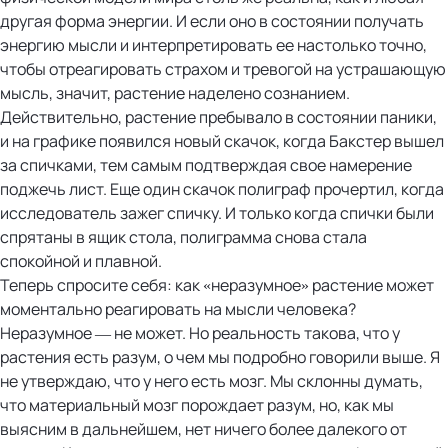
другая форма энергии. И если оно в состоянии получать
энергию мысли и интерпретировать ее настолько точно,
чтобы отреагировать страхом и тревогой на устрашающую
мысль, значит, растение наделено сознанием.
Действительно, растение пребывало в состоянии паники,
и на графике появился новый скачок, когда Бакстер вышел
за спичками, тем самым подтверждая свое намерение
поджечь лист. Еще один скачок полиграф прочертил, когда
исследователь зажег спичку. И только когда спички были
спрятаны в ящик стола, полиграмма снова стала
спокойной и плавной.
Теперь спросите себя: как «неразумное» растение может
моментально реагировать на мысли человека?
Неразумное — не может. Но реальность такова, что у
растения есть разум, о чем мы подробно говорили выше. Я
не утверждаю, что у него есть мозг. Мы склонны думать,
что материальный мозг порождает разум, но, как мы
выясним в дальнейшем, нет ничего более далекого от