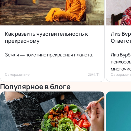
Как развить чувствительность к
Лиз Бур
прекрасному
Ответс
Земля — поистине прекрасная планета.
Лиз Бурб
психосом
многочи
Саморазвитие
25/4/11
Саморазви
Популярное в блоге