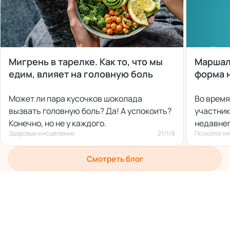
Мигрень в тарелке. Как то, что мы
Маршал
едим, влияет на головную боль
форма 
Может ли пара кусочков шоколада
Во время
вызвать головную боль? Да! А успокоить?
участник
Конечно, но не у каждого.
недавнег
Здоровье и исцеление
21/1/8
Психология
нечто, о
Смотреть блог