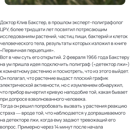
Доктор Клив Бакстер, в прошлом эксперт-полиграфолог
ЦРУ, более тридцати лет посвятил потрясающим
исследованиям растений, частиц пищи, бактерий и клеток
человеческого тела, результаты которых изложил в книге
«Первичная перцепция».
Вот в чем суть его открытий. 2 февраля 1966 года Бакстеру
на ум пришла идея подключить полиграф («детектор лжи»)
к комнатному растению и посмотреть, что из этого выйдет.
Он полагал, что растение выдаст плоский график
электрической активности, но с изумлением обнаружил,
что прибор вычертил кривую наподобие той, какая бывает
при допросе взволнованного человека.
Тогда он решил попробовать вызвать у растения реакцию
страха — вроде той, что наблюдается у допрашиваемого
на детекторе лжи, когда ему задают тревожащий его
вопрос. Примерно через 14 минут после начала