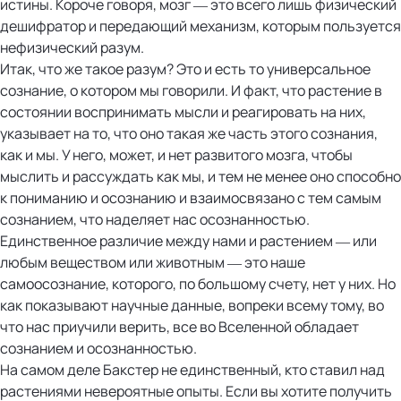
истины. Короче говоря, мозг — это всего лишь физический
дешифратор и передающий механизм, которым пользуется
нефизический разум.
Итак, что же такое разум? Это и есть то универсальное
сознание, о котором мы говорили. И факт, что растение в
состоянии воспринимать мысли и реагировать на них,
указывает на то, что оно такая же часть этого сознания,
как и мы. У него, может, и нет развитого мозга, чтобы
мыслить и рассуждать как мы, и тем не менее оно способно
к пониманию и осознанию и взаимосвязано с тем самым
сознанием, что наделяет нас осознанностью.
Единственное различие между нами и растением — или
любым веществом или животным — это наше
самоосознание, которого, по большому счету, нет у них. Но
как показывают научные данные, вопреки всему тому, во
что нас приучили верить, все во Вселенной обладает
сознанием и осознанностью.
На самом деле Бакстер не единственный, кто ставил над
растениями невероятные опыты. Если вы хотите получить