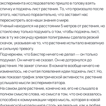
эксперимента исследователю пришло в голову взять
спичку и поджечь лист растения. То, что произошло после
этого, настолько поразительно, что заставит нас
пересмотреть все наши знания о мире.
Ученый находился на расстоянии 5 метров от растения, но
стоило ему только подумать о том, чтобы поджечь лист,
как в ту же секунду кривая полиграммы сделала резкий
скачок, указывая на то, что растение испытало внезапную
и сильную тревогу.
Подчеркнем, что Бакстер ничего не делал — он только
подумал. Он ничего не сказал. Он не дотронулся до
растения. Не зажег спички. В комнате вообще ничего не
изменилось, не считая появления идеи поджечь лист. Но,
как показал график электрической активности, растение
услышало мысли экспериментатора.
На самом деле растение, конечно же, его не слышало в
полном смысле слова, но смысл в том, что оно оказалось
способно к коммуникации через мысль, которая в новой
физической модели мира столь же реальна, как и любая