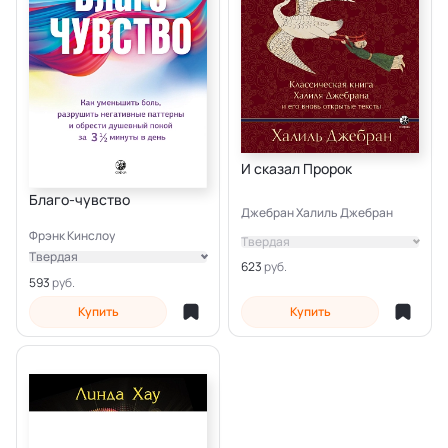
И сказал Пророк
Благо-чувство
Джебран Халиль Джебран
Фрэнк Кинслоу
Твердая
Твердая
623
Электронная
593
Купить
Купить