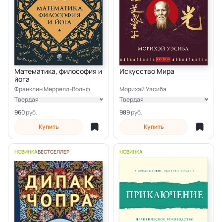
Математика, философия и
Искусство Мира
йога
Франклин Меррелл-Вольф
Морихэй Уэсиба
Твердая
Твердая
Электронная
Электронная
960
989
Купить
Купить
НОВИНКА
БЕСТСЕЛЛЕР
НОВИНКА