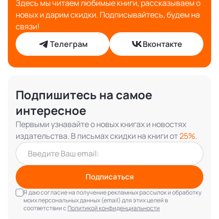
Духовным искателям
19/4/29
Психология
Смотреть блог
Мы в социальных сетях
Здесь мы читаем любимые книги, рассказываем о
новых и дарим скидки. Подписывайтесь, будем на
связи!
Телеграм
Вконтакте
Подпишитесь на самое