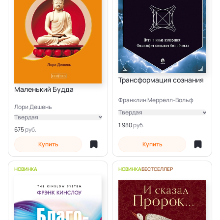
Трансформация сознания
Маленький Будда
Франклин Меррелл-Вольф
Лори Дешень
Твердая
Твердая
Электронная
1 980
Электронная
675
Купить
Купить
НОВИНКА
НОВИНКА
БЕСТСЕЛЛЕР