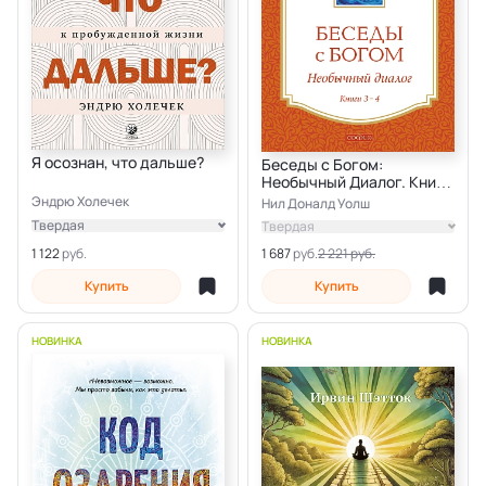
Я осознан, что дальше?
Беседы с Богом:
Необычный Диалог. Книги
3–4
Эндрю Холечек
Нил Доналд Уолш
Твердая
Твердая
Электронная
1 122
1 687
2 221 руб.
Купить
Купить
НОВИНКА
НОВИНКА