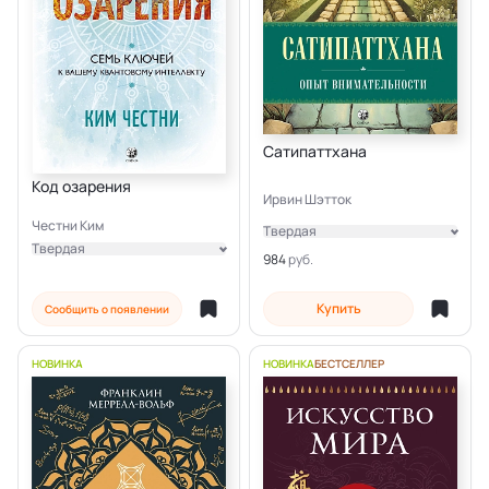
Сатипаттхана
Код озарения
Ирвин Шэтток
Честни Ким
Твердая
Твердая
Электронная
984
Электронная
Купить
Сообщить о появлении
НОВИНКА
НОВИНКА
БЕСТСЕЛЛЕР