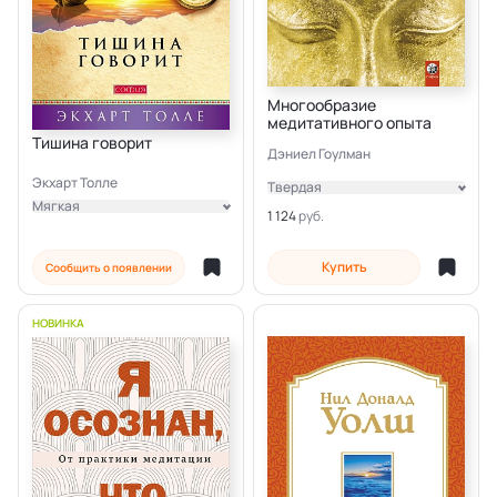
Многообразие
медитативного опыта
Тишина говорит
Дэниел Гоулман
Экхарт Толле
Твердая
Мягкая
Электронная
1 124
Электронная
Купить
Сообщить о появлении
НОВИНКА