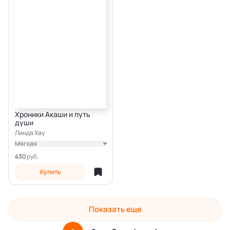
Хроники Акаши и путь
души
Линда Хау
Мягкая
Электронная
430
Купить
Показать еще