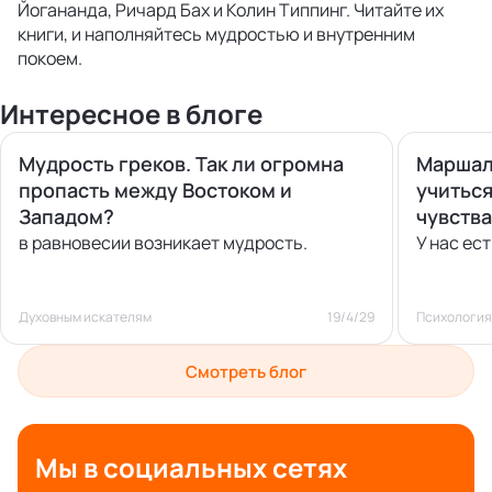
Йогананда, Ричард Бах и Колин Типпинг. Читайте их
книги, и наполняйтесь мудростью и внутренним
покоем.
Интересное в блоге
Мудрость греков. Так ли огромна
Маршалл
пропасть между Востоком и
учиться
Западом?
чувств
в равновесии возникает мудрость.
У нас ес