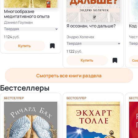
Многообразие
медитативного опыта
Дэниел Гоулман
Я осознан, что дальше?
Код
Твердая
Электронная
Эндрю Холечек
Чест
1 124
Твердая
Твер
Купить
Электронная
Элек
1 122
Купить
Соо
Смотреть все книги раздела
Бестселлеры
БЕСТСЕЛЛЕР
БЕСТСЕЛЛЕР
БЕСТ