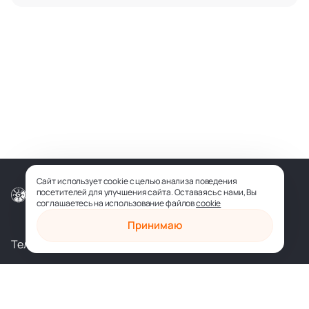
интересное
Первыми узнавайте о новых книгах и новостях
издательства. В письмах скидки на книги от
25%.
Подписаться
Я даю согласие на получение рекламных рассылок и обработку
моих персональных данных (email) для этих целей в
соответствии с
Политикой конфиденциальности
Сайт использует cookie с целью анализа поведения
посетителей для улучшения сайта. Оставаясь с нами, Вы
соглашаетесь на использование файлов
cookie
© ООО «СОФИЯ-МЕДИА», 2026
Принимаю
Телеграм
Вконтакте
shop@sophia.ru