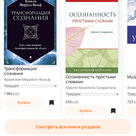
Трансформация
сознания
Осознанность простыми
Муд
Франклин Меррелл-Вольф
словами
Твердая
Бханте Хенелопа Гунаратана
Алан
Электронная
1 980
Твердая
Твер
Электронная
Элек
556
723
Купить
Купить
Смотреть все книги раздела