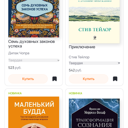
Семь духовных законов
успеха
Приключение
Дипак Чопра
Стив Тейлор
Твердая
Твердая
523
Электронная
542
Купить
Купить
НОВИНКА
НОВИНКА