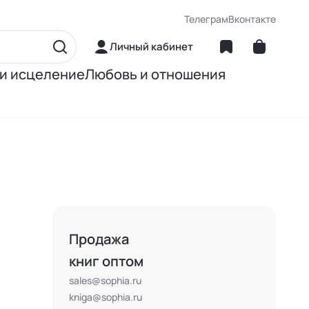
Телеграм
Вконтакте
Личный кабинет
 и исцеление
Любовь и отношения
матика
Об отношениях
ние
О сексе
ное питание
О детях
Книги Джона Грэя
Продажа
книг оптом
sales@sophia.ru
kniga@sophia.ru