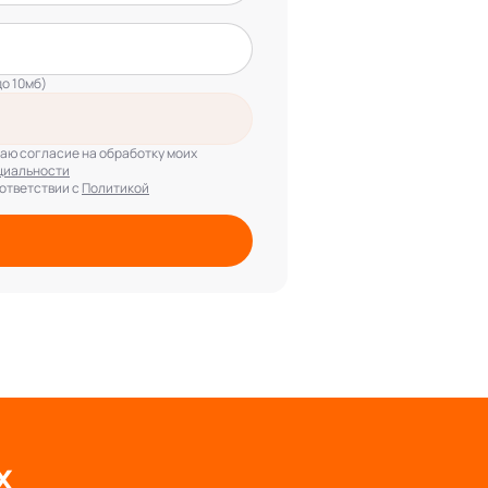
до 10мб)
даю согласие на обработку моих
циальности
оответствии с
Политикой
х