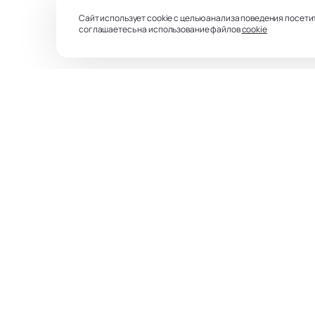
Сайт использует cookie с целью анализа поведения посети
соглашаетесь на использование файлов
cookie
Духовное развитие
Психолог
Здоровье и исцеление
Любов
Подарочные издания
Главная