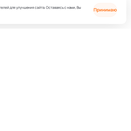
телей для улучшения сайта. Оставаясь с нами, Вы
Принимаю
ия и саморазвитие
Духовные практики
ь и отношения
Художественные книги
Контакты
Новинки