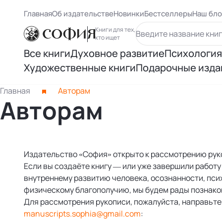
Главная
Об издательстве
Новинки
Бестселлеры
Наш бло
Книги для тех,
кто ищет
Все книги
Духовное развитие
Психология
Художественные книги
Подарочные изда
Духовный рост
Самосове
Книги Карлоса Кастанеды
Главная
Авторам
Авторам
Осознанность
Психологи
Книги Ричарда Баха
Восточная философия
Психолог
Другие книги раздела
Издательство «София» открыто к рассмотрению рук
Человек и вселенная
Психологи
Если вы создаёте книгу — или уже завершили работу
внутреннему развитию человека, осознанности, пси
Нью Эйдж и ченнелинг
Книги Лиз
физическому благополучию, мы будем рады познако
Для рассмотрения рукописи, пожалуйста, направьте
manuscripts.sophia@gmail.com
:
Книги Ошо