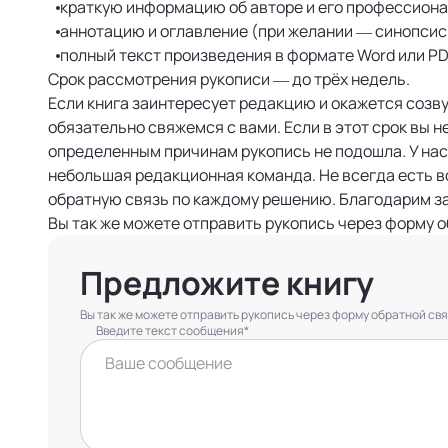
краткую информацию об авторе и его профессиона
аннотацию и оглавление (при желании — синопсис
полный текст произведения в формате Word или PD
Срок рассмотрения рукописи — до трёх недель.
Если книга заинтересует редакцию и окажется созв
обязательно свяжемся с вами. Если в этот срок вы не
определенным причинам рукопись не подошла. У на
небольшая редакционная команда. Не всегда есть 
обратную связь по каждому решению. Благодарим з
Вы так же можете отправить рукопись через форму о
Предложите книгу
Вы так же можете отправить рукопись через форму обратной св
Введите текст сообщения*