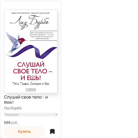
Слушай свое тело - и
ешь!
Лиз Бурбо
Твердая
688
Купить