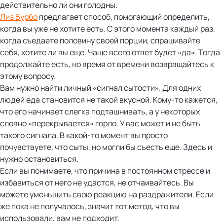
действительно ли они голодны.
Лиз Бурбо
предлагает способ, помогающий определить,
когда вы уже не хотите есть. С этого момента каждый раз,
когда съедаете половину своей порции, спрашивайте
себя, хотите ли вы еще. Чаще всего ответ будет «да». Тогда
продолжайте есть, но время от времени возвращайтесь к
этому вопросу.
Вам нужно найти личный «сигнал сытости». Для одних
людей еда становится не такой вкусной. Кому-то кажется,
что его начинает слегка подташнивать, а у некоторых
словно «перекрывается» горло. У вас может и не быть
такого сигнала. В какой-то момент вы просто
почувствуете, что сыты, но могли бы съесть еще. Здесь и
нужно остановиться.
Если вы понимаете, что причина в постоянном стрессе и
избавиться от него не удастся, не отчаивайтесь. Вы
можете уменьшить свою реакцию на раздражители. Если
же пока не получалось, значит тот метод, что вы
использовали, вам не подходит.