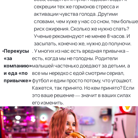
секреции тех же гормонов стресса и
активации чувства голода. Другими
словами, чем хуже у нас со сном, тем больше
риск ожирения. Сколько же нужно спать?
Ученые рекомендуют не менее 8 часов. И
засыпать, конечно же, нужно до полуночи.
. У многих из нас есть вредная привычка –
Перекусы
есть, когда мы не голодны. Родители
«за
малышей частенько доедают за детьми, а
компанию»
все мы нередко с едой смотрим сериал,
и еда «по
футбол и едим просто потому, что угощают.
привычке»
Кажется, так принято. Но кем принято? Если
это ваше решение — значит в ваших силах
его изменить.