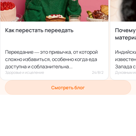
Как перестать переедать
Почему
матери
Переедание — это привычка, от которой
Индийск
сложно избавиться, особенно когда еда
известен
доступна и соблазнительна...
Запада с
Здоровье и исцеление
24/8/2
Духовным и
написал 
важнейши
Смотреть блог