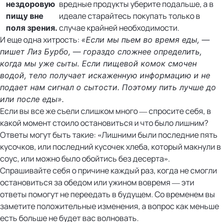
вредные продукты уберите подальше, а в
нездоровую
идеале старайтесь покупать только в
пищу вне
случае крайней необходимости.
поля зрения.
И еще одна хитрость:
«Если мы пьем во время еды, —
пишет Лиз Бурбо, — гораздо сложнее определить,
когда мы уже сыты. Если пищевой комок смочен
водой, тело получает искаженную информацию и не
подает нам сигнал о сытости. Поэтому пить лучше до
или после еды».
Если вы все же съели слишком много — спросите себя, в
какой момент стоило остановиться и что было лишним?
Ответы могут быть такие: «Лишними были последние пять
кусочков, или последний кусочек хлеба, который макнули в
соус, или можно было обойтись без десерта».
Спрашивайте себя о причине каждый раз, когда не смогли
остановиться за обедом или ужином вовремя — эти
ответы помогут не переедать в будущем. Со временем вы
заметите положительные изменения, а вопрос как меньше
есть больше не будет вас волновать.