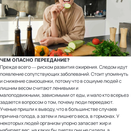
ЧЕМ ОПАСНО ПЕРЕЕДАНИЕ?
Прежде всего — риском развития ожирения. Следом идут
появление сопутствующих заболеваний. Стоит упомянуть
и снижение самооценки, потому что в социуме людей с
лишним весом считают ленивыми и
малоподвижными, зависимыми от еды, и мало кто всерьез
задается вопросом о том, почему люди переедают.
Ученые пришли к выводу, что в большинстве случаев
причина голода, а затем и лишнего веса, в гормонах. У
некоторых людей организм упорно запасает жир и
набирает вес, на каких бы диетах они не сидели, а