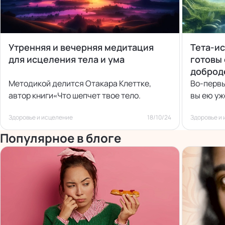
Утренняя и вечерняя медитация
Тета-ис
для исцеления тела и ума
готовы 
доброд
Методикой делится Отакара Клеттке,
Во-первы
автор книги«Что шепчет твое тело.
вы ею уж
Здоровье и исцеление
18/10/24
Здоровье и
Популярное в блоге