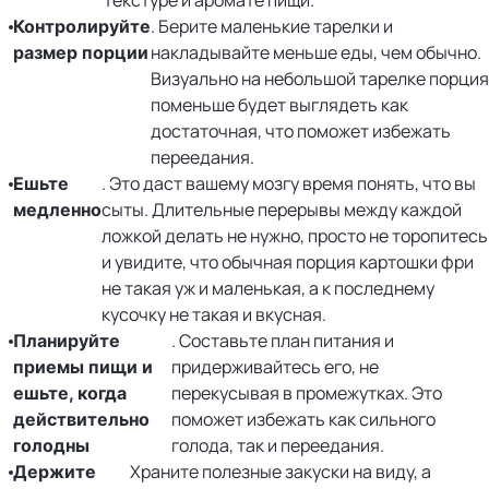
. Берите маленькие тарелки и
Контролируйте
накладывайте меньше еды, чем обычно.
размер порции
Визуально на небольшой тарелке порция
поменьше будет выглядеть как
достаточная, что поможет избежать
переедания.
. Это даст вашему мозгу время понять, что вы
Ешьте
сыты. Длительные перерывы между каждой
медленно
ложкой делать не нужно, просто не торопитесь
и увидите, что обычная порция картошки фри
не такая уж и маленькая, а к последнему
кусочку не такая и вкусная.
. Составьте план питания и
Планируйте
придерживайтесь его, не
приемы пищи и
перекусывая в промежутках. Это
ешьте, когда
поможет избежать как сильного
действительно
голода, так и переедания.
голодны
Храните полезные закуски на виду, а
Держите