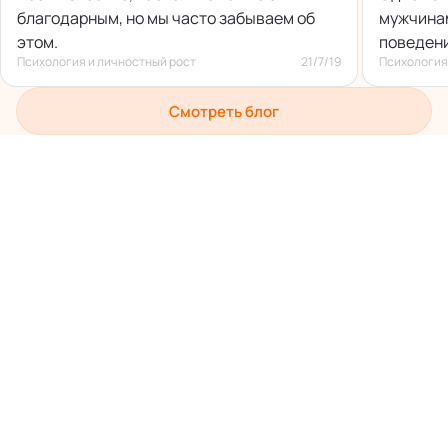
благодарным, но мы часто забываем об
мужчинам
этом.
поведени
Психология и личностный рост
21/7/19
Психология
Смотреть блог