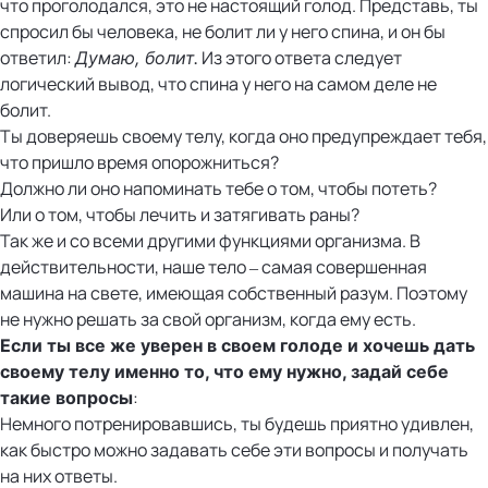
что проголодался, это не настоящий голод. Представь, ты
спросил бы человека, не болит ли у него спина, и он бы
ответил:
Из этого ответа следует
Думаю, болит.
логический вывод, что спина у него на самом деле не
болит.
Ты доверяешь своему телу, когда оно предупреждает тебя,
что пришло время опорожниться?
Должно ли оно напоминать тебе о том, чтобы потеть?
Или о том, чтобы лечить и затягивать раны?
Так же и со всеми другими функциями организма. В
действительности, наше тело – самая совершенная
машина на свете, имеющая собственный разум. Поэтому
не нужно решать за свой организм, когда ему есть.
Если ты все же уверен в своем голоде и хочешь дать
своему телу именно то, что ему нужно, задай себе
:
такие вопросы
Немного потренировавшись, ты будешь приятно удивлен,
как быстро можно задавать себе эти вопросы и получать
на них ответы.