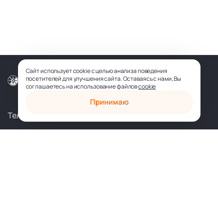
Сайт использует cookie с целью анализа поведения
посетителей для улучшения сайта. Оставаясь с нами, Вы
© ООО «СОФИЯ-МЕДИА», 2026
соглашаетесь на использование файлов
cookie
Принимаю
Телеграм
Вконтакте
shop@sophia.ru
Политика конфиденциальности
Пользовательское соглашение
Духовное развитие
Психология и саморазвитие