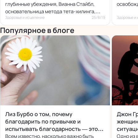
глубинные убеждения, Вианна Стайбл,
освобож
основательница метода тета-хилинга,
Здоровье и исцеление
25/8/19
Здоровье и
написала отдельную книгу.
Популярное в блоге
Лиз Бурбо о том, почему
Джон Гр
благодарить по привычке и
женщин
испытывать благодарность — это
ситуац
две большие разницы
Всем известно, насколько важно быть
Одно из 