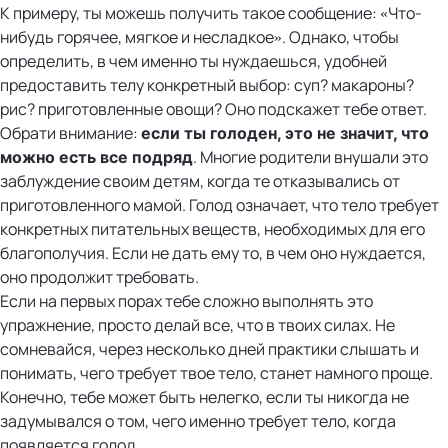
К примеру, ты можешь получить такое сообщение: «Что-
нибудь горячее, мягкое и несладкое». Однако, чтобы
определить, в чем именно ты нуждаешься, удобней
предоставить телу конкретный выбор: суп? макароны?
рис? приготовленные овощи? Оно подскажет тебе ответ.
Обрати внимание:
если ты голоден, это не значит, что
. Многие родители внушали это
можно есть все подряд
заблуждение своим детям, когда те отказывались от
приготовленного мамой. Голод означает, что тело требует
конкретных питательных веществ, необходимых для его
благополучия. Если не дать ему то, в чем оно нуждается,
оно продолжит требовать.
Если на первых порах тебе сложно выполнять это
упражнение, просто делай все, что в твоих силах. Не
сомневайся, через несколько дней практики слышать и
понимать, чего требует твое тело, станет намного проще.
Конечно, тебе может быть нелегко, если ты никогда не
задумывался о том, чего именно требует тело, когда
появляется голод.