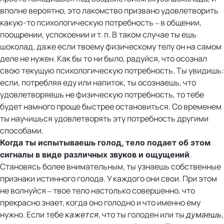
вполне вероятно, это лакомство призвано удовлетворить
какую-то психологическую потребность – в общении,
поощрении, успокоении и т. п. В таком случае ты ешь
шоколад, даже если твоему физическому телу он на самом
деле не нужен. Как бы то ни было, радуйся, что осознал
свою текущую психологическую потребность. Ты увидишь:
если, потребляя еду или напиток, ты осознаешь, что
удовлетворяешь не физическую потребность, то тебе
будет намного проще быстрее остановиться. Со временем
ты научишься удовлетворять эту потребность другими
способами.
Когда ты испытываешь голод, тело подает об этом
.
сигналы в виде различных звуков и ощущений
Становясь более внимательным, ты узнаешь собственные
признаки истинного голода. У каждого они свои. При этом
не волнуйся – твое тело настолько совершенно, что
прекрасно знает, когда оно голодно и что именно ему
нужно. Если тебе
, что ты голоден или ты
,
кажется
думаешь