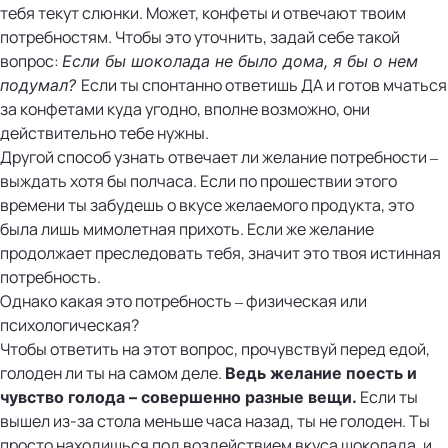
тебя текут слюнки. Может, конфеты и отвечают твоим
потребностям. Чтобы это уточнить, задай себе такой
вопрос:
Если бы шоколада не было дома, я бы о нем
Если ты спонтанно ответишь ДА и готов мчаться
подумал?
за конфетами куда угодно, вполне возможно, они
действительно тебе нужны.
Другой способ узнать отвечает ли желание потребности –
выждать хотя бы полчаса. Если по прошествии этого
времени ты забудешь о вкусе желаемого продукта, это
была лишь мимолетная прихоть. Если же желание
продолжает преследовать тебя, значит это твоя истинная
потребность.
Однако какая это потребность – физическая или
психологическая?
Чтобы ответить на этот вопрос, прочувствуй перед едой,
голоден ли ты на самом деле.
Ведь желание поесть и
Если ты
чувство голода – совершенно разные вещи.
вышел из-за стола меньше часа назад, ты не голоден. Ты
просто находишься под воздействием вкуса шоколада, и