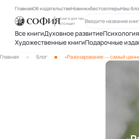
Главная
Об издательстве
Новинки
Бестселлеры
Наш бло
Книги для тех,
кто ищет
Все книги
Духовное развитие
Психология
Художественные книги
Подарочные изда
Духовный рост
Самосове
Книги Карлоса Кастанеды
Главная
Блог
«Разочарование — самый ценный
Осознанность
Психологи
Книги Ричарда Баха
Восточная философия
Психолог
Другие книги раздела
Человек и вселенная
Психологи
Нью Эйдж и ченнелинг
Книги Лиз
Книги Ошо
«Р