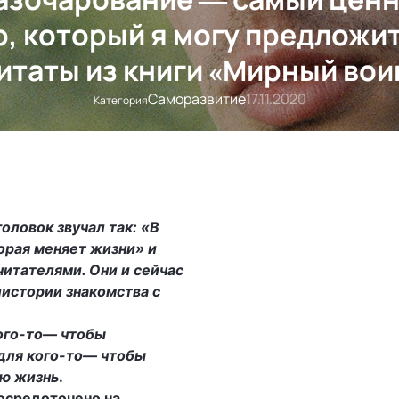
р, который я могу предложит
итаты из книги «Мирный вои
Саморазвитие
17.11.2020
Категория
оловок звучал так: «В
торая меняет жизни» и
читателями. Они и сейчас
иистории знакомства с
кого-то— чтобы
 для кого-то— чтобы
ою жизнь
.
сосредоточено на