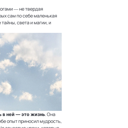
ногами — не твердая
рых сам по себе маленькая
тайны, света и магии, и
. Она
 в ней — это жизнь
ебе опыт приносил мудрость,
о зачастую уроки, которые