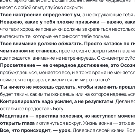
несет с собой опыт, глубоко сокрыты.
а не окружающие тебя 
Твое настроение определяет ум,
Неважно, какие у тебя плохие привычки — важно, как
что твои хорошие привычки должны закрепиться настольк
вытеснить те, которые не приносят тебе пользы.
Твое внимание должно
обжигать
. Просто катаясь по 
; просто сидя с закрытыми глазам
чемпионом не станешь
где придется, внимание не натренируешь. Сконцентрируйс
Просветление — не очередное достижение, это Осоз
пробуждаешься, меняется все, и в то же время не меняется
поймет, что прозрел, изменится ли мир от этого?
Ты ничего не можешь сделать, чтобы изменить прош
будет таким, каким ты ожидаешь или на которое надеешься
. Делай в
Контролировать надо усилия, а не результаты
остальное предоставь Богу.
Медитация — практика полезная, но наступает момент
и оглянуться вокруг. Жизнь воина — это дв
открыть глаза
Доверься своей жизни. Во 
Все, что происходит, — урок.