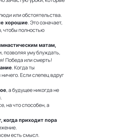
люди или обстоятельства.
. Это означает,
ие хорошие
о, чтобы полностью
гимнастическим матам,
и, позволяя уму блуждать,
я! Победа или смерть!
. Когда ты
нание
 ничего. Если слепец вдруг
, а будущее никогда не
лое
.
се, на что способен, а
, когда приходит пора
ижение.
всем есть смысл.