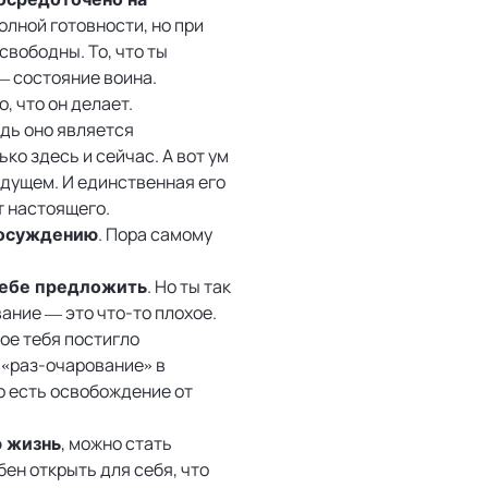
полной готовности, но при
свободны. То, что ты
 — состояние воина.
о, что он делает.
едь оно является
ко здесь и сейчас. А вот ум
удущем. И единственная его
т настоящего.
. Пора самому
и осуждению
. Но ты так
тебе предложить
ание — это что-то плохое.
ое тебя постигло
 «раз-очарование» в
о есть освобождение от
, можно стать
ю жизнь
ен открыть для себя, что