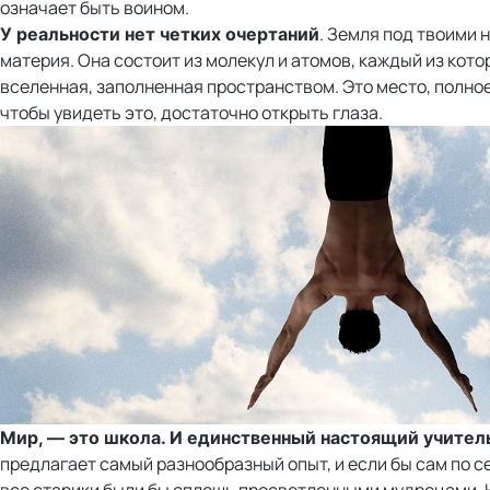
означает быть воином.
. Земля под твоими 
У реальности нет четких очертаний
материя. Она состоит из молекул и атомов, каждый из кото
вселенная, заполненная пространством. Это место, полное 
чтобы увидеть это, достаточно открыть глаза.
Мир, — это школа. И единственный настоящий учитель
предлагает самый разнообразный опыт, и если бы сам по с
все старики были бы сплошь просветленными мудрецами. Н