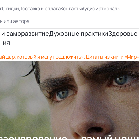
г
Скидки
Доставка и оплата
Контакты
Аудиоматериалы
 и саморазвитие
Духовные практики
Здоровье
ния
ршенствование
Йога
Психосо
 дар, который я могу предложить». Цитаты из книги «Мир
я личности
Эзотерическая практика
Исцеле
ия отношений
Медитация
Правиль
я успеха
Цигун, рэйки
 Бурбо
Таро и предсказания
азочарование — самый цен