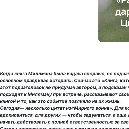
да
Ц
Когда книга Миллмэна была издана впервые, её подзаг
основном правдивая история». Сейчас это «Книга, ко
этот подзаголовок не придуман автором, а подсказан 
подходят к Миллмэну при встрече, рассказывают сво
книгой и то, как это событие повлияло на их жизнь.
Сегодня— несколько цитат из«Мирного воина». Для 
вдохновиться, для других — чтобы задуматься, а еще
начать действовать с полной ответственностью за св
Сатори происходит, когда твое внимание полностью 