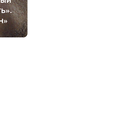
ь».
н»