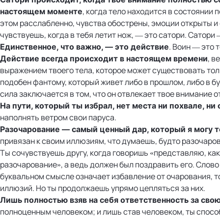
, когда тело находится в состоянии 
настоящем моменте
этом расслабленно, чувства обострены, эмоции открыты и 
чувствуешь, когда в тебя летит нож, — это сатори. Сатори
. Воин — это т
Единственное, что важно, — это действие
, в
Действие всегда происходит в настоящем времени
выражением твоего тела, которое может существовать толь
подобен фантому, который живет либо в прошлом, либо в б
сила заключается в том, что он отвлекает твое внимание о
На пути, который ты избрал, нет места ни похвале, н
наполнять ветром свои паруса.
Разочарование — самый ценный дар, который я могу 
привязан к своим иллюзиям, что думаешь, будто разочаров
Ты сочувствуешь другу, когда говоришь «представляю, как
разочарование», а ведь должен был поздравить его. Слово
буквальном смысле означает избавление от очарования, т
иллюзий. Но ты продолжаешь упрямо цепляться за них.
Лишь полностью взяв на себя ответственность за сво
полноценным человеком; и лишь став человеком, ты способ