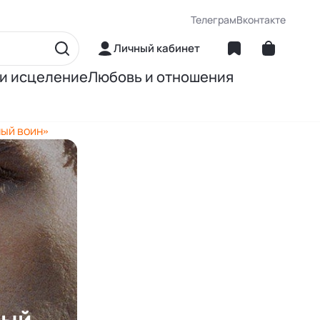
Телеграм
Вконтакте
Личный кабинет
 и исцеление
Любовь и отношения
матика
Об отношениях
ный воин»
ние
О сексе
ное питание
О детях
Книги Джона Грэя
ный