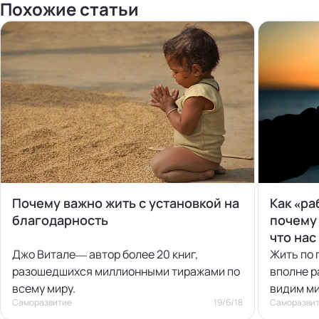
Похожие статьи
Почему важно жить с установкой на
Как «ра
благодарность
почему 
что нас
Джо Витале— автор более 20 книг,
Жить по 
разошедшихся миллионными тиражами по
вполне р
всему миру.
видим ми
Саморазвитие
19/6/18
Саморазви
кажется