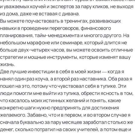
и уважаемых коучей и экспертов за пару кликов, не выходя
из дома, даже не вставая с дивана.
Вы можете поучаствовать в тренингах, развивающих
навыки в проведении переговоров, финансового
планирования, тайм-менеджмента и многого другого. На
небольшом марафоне или семинаре, который длится не
больше двух-четырех часов, вы можете освоить отличные
стратегии и мощные инструменты, которые изменят вашу
жизнь.
Две лучшие инвестиции в себя в моей жизни — когда я
нанял один раз коуча, а второй раз наставника. Оба раза я
пошел на это, потому что чувствовал себя в тупике. Эти
люди помогли мне выйти из тупика, обрести ясность в том,
что касалось моих истинных желаний и понять, какие
конкретно шаги нужно предпринять для достижения
желаемого. Забавно, что и в первом, и во втором случае я
сначала буквально за пару месяцев заработал столько же
денег, сколько потратил на своих учителей, а потом еще и