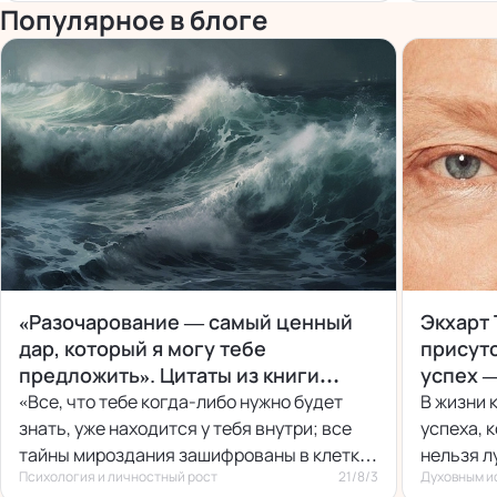
его быти
Популярное в блоге
«Разочарование — самый ценный
Экхарт 
дар, который я могу тебе
присутс
предложить». Цитаты из книги
успех —
«Мирный воин»
«Все, что тебе когда-либо нужно будет
В жизни 
знать, уже находится у тебя внутри; все
успеха, 
тайны мироздания зашифрованы в клетках
нельзя л
Психология и личностный рост
21/8/3
Духовным и
твоего тела.»
идут из 