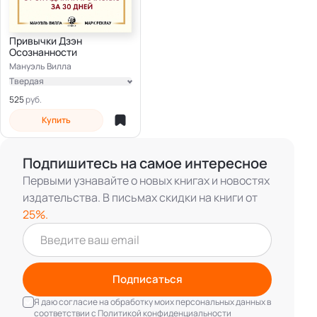
Привычки Дзэн
Осознанности
Мануэль Вилла
Твердая
Электронная
525
Купить
Подпишитесь на самое интересное
Первыми узнавайте о новых книгах и новостях
издательства. В письмах скидки на книги от
25%.
Подписаться
Я даю согласие на обработку моих персональных данных в
соответствии с
Политикой конфиденциальности