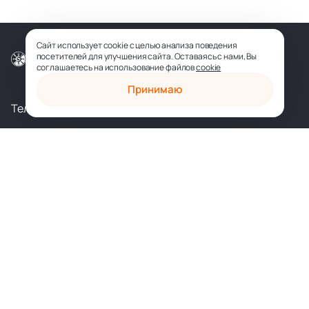
Сайт использует cookie с целью анализа поведения
посетителей для улучшения сайта. Оставаясь с нами, Вы
© ООО «СОФИЯ-МЕДИА», 2026
соглашаетесь на использование файлов
cookie
Принимаю
Телеграм
Вконтакте
shop@sophia.ru
Политика конфиденциальности
Пользовательское соглашение
Духовное развитие
Психология и саморазвитие
Духовные практики
Здоровье и исцеление
Любовь и отношения