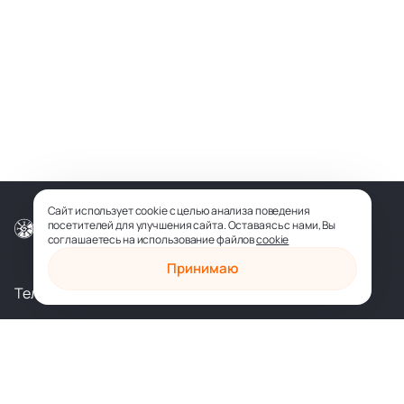
Сайт использует cookie с целью анализа поведения
посетителей для улучшения сайта. Оставаясь с нами, Вы
© ООО «СОФИЯ-МЕДИА», 2026
соглашаетесь на использование файлов
cookie
Принимаю
Телеграм
Вконтакте
shop@sophia.ru
Политика конфиденциальности