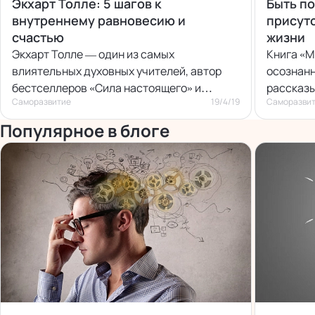
Экхарт Толле: 5 шагов к
Быть п
внутреннему равновесию и
присут
счастью
жизни
Экхарт Толле — один из самых
Книга «M
влиятельных духовных учителей, автор
осознан
бестселлеров «Сила настоящего» и
рассказы
Саморазвитие
19/4/19
Саморазви
«Новая Земля».
навыке —
присутст
Популярное в блоге