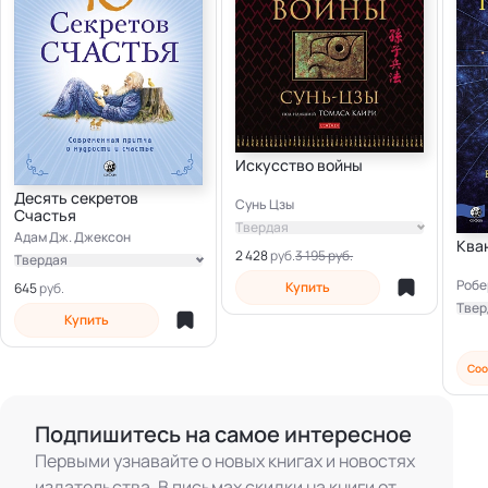
Искусство войны
Десять секретов
Сунь Цзы
Счастья
Твердая
Адам Дж. Джексон
Ква
2 428
3 195 руб.
Твердая
Робе
Электронная
Купить
645
Твер
Купить
Элек
Соо
Подпишитесь на самое интересное
Первыми узнавайте о новых книгах и новостях
издательства. В письмах скидки на книги от