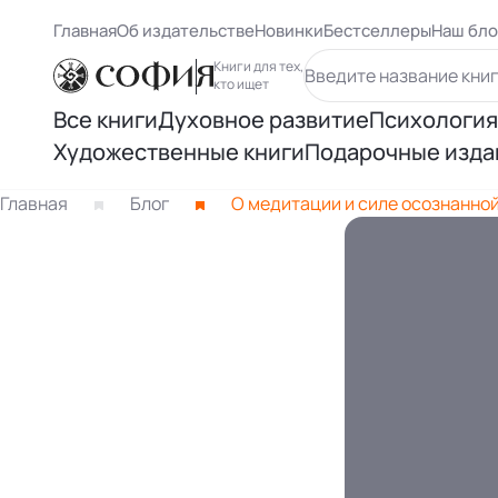
Главная
Об издательстве
Новинки
Бестселлеры
Наш бло
Книги для тех,
кто ищет
Все книги
Духовное развитие
Психология
Художественные книги
Подарочные изда
Духовный рост
Самосове
Книги Карлоса Кастанеды
Главная
Блог
О медитации и силе осознанно
Осознанность
Психологи
Книги Ричарда Баха
Восточная философия
Психолог
Другие книги раздела
Человек и вселенная
Психологи
Нью Эйдж и ченнелинг
Книги Лиз
Книги Ошо