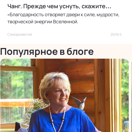
Чанг. Прежде чем уснуть, скажите
«Благодарность отворяет двери к силе, мудрости,
«спасибо»
творческой энергии Вселенной.
Саморазвитие
20/6/4
Популярное в блоге