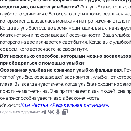
Эта улыбка не только 
медитацию, он часто улыбается?
глубокого единения с Богом, это еще и вполне реальная м
которая использовалась монахами на протяжении столети
Когда вы улыбаетесь во время медитации, вы активизируе
блаженством и покоем высшей осознанности. Ваша улыбка 
которого на вас изливается свет бытия. Когда вы с улыбкой
ее всем, кого встречаете на своем пути.
Вот несколько способов, которыми можно воспользов
:
приободриться с помощью улыбки
. Ре
Осознанная улыбка не означает улыбка фальшивая
теплой улыбке, освещающей вас изнутри, улыбки, от котор
глаза. Вы всегда чувствуете, когда улыбка исходит из само
поистине магнетична. Она притягивает к вам людей; она п
она же способна увести вас в бесконечность.
Из книги
Ким Честни «Радикальная интуиция».
Поделиться с друзьями: