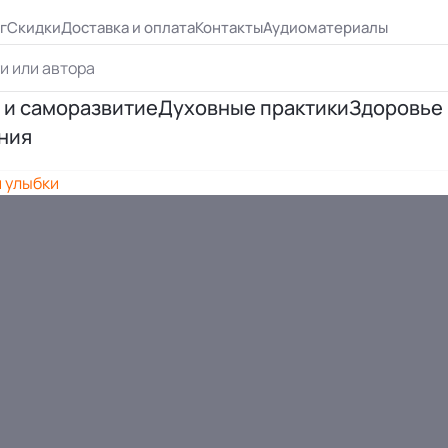
г
Скидки
Доставка и оплата
Контакты
Аудиоматериалы
 и саморазвитие
Духовные практики
Здоровье
ния
ршенствование
Йога
Психосо
й улыбки
я личности
Эзотерическая практика
Исцеле
ия отношений
Медитация
Правиль
я успеха
Цигун, рэйки
 Бурбо
Таро и предсказания