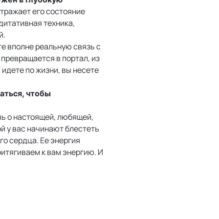
отражает его состояние
едитативная техника,
й.
те вполне реальную связь с
превращается в портал, из
 идете по жизни, вы несете
аться, чтобы
чь о настоящей, любящей,
ой у вас начинают блестеть
го сердца. Ее энергия
ритягиваем к вам энергию. И