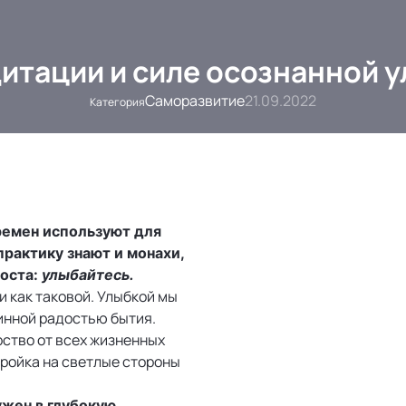
итации и силе осознанной 
Саморазвитие
21.09.2022
Категория
ремен используют для
практику знают и монахи,
роста:
улыбайтесь.
 как таковой. Улыбкой мы
инной радостью бытия.
рство от всех жизненных
тройка на светлые стороны
ужен в глубокую