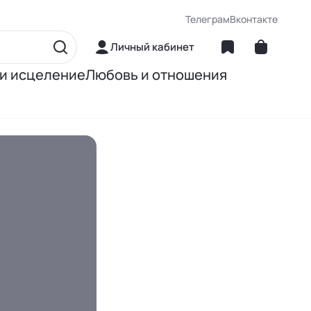
Телеграм
Вконтакте
Личный кабинет
 и исцеление
Любовь и отношения
матика
Об отношениях
ние
О сексе
ное питание
О детях
Книги Джона Грэя