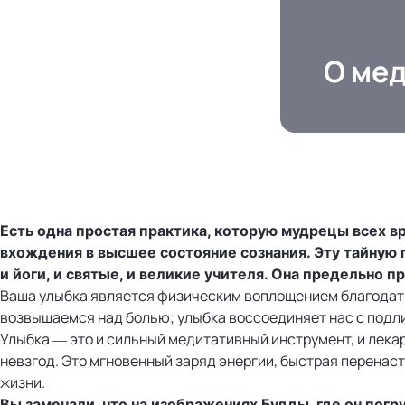
О мед
Есть одна простая практика, которую мудрецы всех в
вхождения в высшее состояние сознания. Эту тайную 
и йоги, и святые, и великие учителя. Она предельно п
Ваша улыбка является физическим воплощением благодати
возвышаемся над болью; улыбка воссоединяет нас с подл
Улыбка — это и сильный медитативный инструмент, и лека
невзгод. Это мгновенный заряд энергии, быстрая перенас
жизни.
Вы замечали, что на изображениях Будды, где он погр