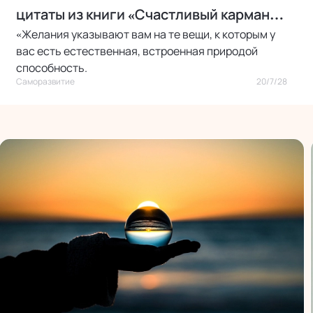
цитаты из книги «Счастливый карман
«Желания указывают вам на те вещи, к которым у
полный денег»
вас есть естественная, встроенная природой
способность.
Саморазвитие
20/7/28