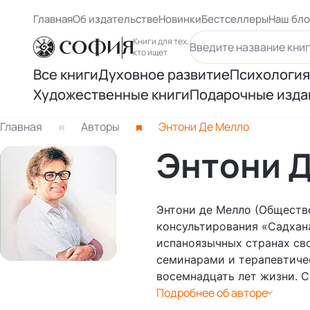
Главная
Об издательстве
Новинки
Бестселлеры
Наш бло
Книги для тех,
кто ищет
Все книги
Духовное развитие
Психология
Художественные книги
Подарочные изда
Духовный рост
Самосове
Книги Карлоса Кастанеды
Главная
Авторы
Энтони Де Мелло
Осознанность
Психологи
Энтони 
Книги Ричарда Баха
Восточная философия
Психолог
Другие книги раздела
Энтони де Мелло (Обществ
Человек и вселенная
Психологи
консультирования «Садхана
испаноязычных странах св
Нью Эйдж и ченнелинг
семинарами и терапевтиче
Книги Лиз
восемнадцать лет жизни. С
Подробнее об авторе
Книги Ошо