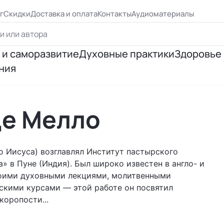
г
Скидки
Доставка и оплата
Контакты
Аудиоматериалы
 и саморазвитие
Духовные практики
Здоровье
ния
ршенствование
Йога
Психосо
я личности
Эзотерическая практика
Исцеле
Де Мелло
ия отношений
Медитация
Правиль
о Иисуса) возглавлял Институт пастырского
я успеха
Цигун, рэйки
» в Пуне (Индия). Был широко известен в англо- и
оими духовными лекциями, молитвенными
скими курсами — этой работе он посвятил
 Бурбо
Таро и предсказания
коропости...