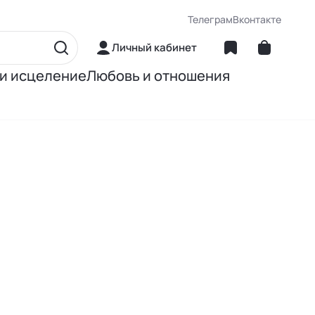
Телеграм
Вконтакте
Личный кабинет
 и исцеление
Любовь и отношения
матика
Об отношениях
ние
О сексе
ное питание
О детях
Книги Джона Грэя