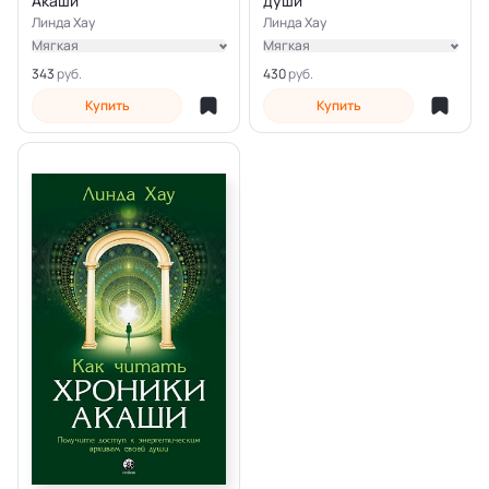
Акаши
души
Линда Хау
Линда Хау
Мягкая
Мягкая
Электронная
Электронная
343
430
Купить
Купить