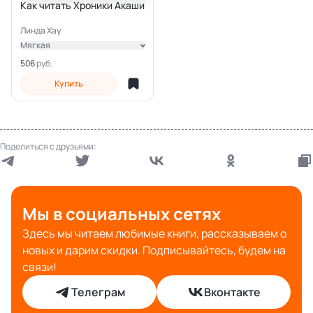
Как читать Хроники Акаши
Линда Хау
Мягкая
Электронная
506
Купить
Поделиться с друзьями:
Мы в социальных сетях
Здесь мы читаем любимые книги, рассказываем о
новых и дарим скидки. Подписывайтесь, будем на
связи!
Телеграм
Вконтакте