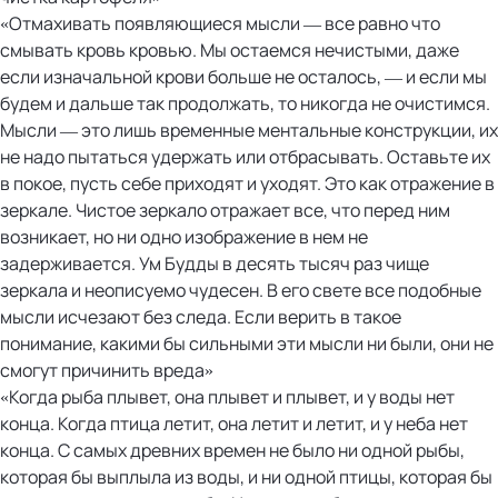
«Отмахивать появляющиеся мысли — все равно что
смывать кровь кровью. Мы остаемся нечистыми, даже
если изначальной крови больше не осталось, — и если мы
будем и дальше так продолжать, то никогда не очистимся.
Мысли — это лишь временные ментальные конструкции, их
не надо пытаться удержать или отбрасывать. Оставьте их
в покое, пусть себе приходят и уходят. Это как отражение в
зеркале. Чистое зеркало отражает все, что перед ним
возникает, но ни одно изображение в нем не
задерживается. Ум Будды в десять тысяч раз чище
зеркала и неописуемо чудесен. В его свете все подобные
мысли исчезают без следа. Если верить в такое
понимание, какими бы сильными эти мысли ни были, они не
смогут причинить вреда»
«Когда рыба плывет, она плывет и плывет, и у воды нет
конца. Когда птица летит, она летит и летит, и у неба нет
конца. С самых древних времен не было ни одной рыбы,
которая бы выплыла из воды, и ни одной птицы, которая бы