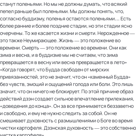
станут поленьями. Но мы не должны думать, что всякий
пепел раньше был поленьями. Мы должны понять, что,
согласно буддизму, поленья остаются поленьями… Есть
более ранние и более поздние стадии, но эти стадии ясно
очерчены. То же касается жизни и смерти. Нерожденное —
это также Неумирающее. Жизнь — это положение во
времени. Смерть — это положение во времени. Они как
зима и весна, и в буддизме мы не считаем, что зима
превращается в весну или весна превращается в лето»
«Когда говорят, что Будда свободен от мирских
привязанностей, это не значит, что он «каменный Будда»
без чувств, эмоций и ощущений голода или боли. Это лишь
значит, что он ничего не блокирует. По этой причине образ
действий дзэн создает сильное впечатление прилежания,
«доведения до конца». Он за все принимается беззаветно
и свободно, и ему не нужно следить за собой. Он не
смешивает духовность с размышлениями о Боге во время
чистки картофеля. Дзэнская духовность — это собственно
чистка картофеля»