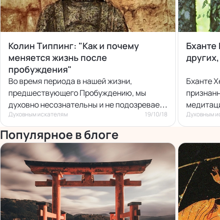
Колин Типпинг: "Как и почему
Бханте 
меняется жизнь после
других,
пробуждения"
Во время периода в нашей жизни,
Бханте Х
предшествующего Пробуждению, мы
признанн
духовно несознательны и не подозреваем
медитац
Духовным искателям
19/10/18
Духовным и
о духовной реальности, лежащей под
внешней.
Популярное в блоге