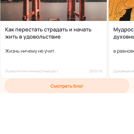
Как перестать страдать и начать
Мудрост
жить в удовольствие
духовн
Жизнь ничему не учит.
в равнов
Психология и личностный рост
25/5/19
Духовным и
Смотреть блог