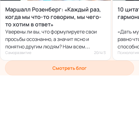
Маршалл Розенберг: «Каждый раз,
10 цита
когда мы что-то говорим, мы чего-
гармон
то хотим в ответ»
Уверены ли вы, что формулируете свои
«Дать м
просьбы осознанно, а значит ясно и
равно чт
понятно другим людям? Нам всем
способно
Саморазвитие
20/4/3
Психология
хотелось бы ответить, что да, но на самом
самому.
деле это не всегда так.
Смотреть блог