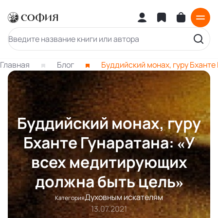
Главная
Блог
Буддийский монах, гуру Бханте
Буддийский монах, гуру
Бханте Гунаратана: «У
всех медитирующих
должна быть цель»
Духовным искателям
Категория
13.07.2021