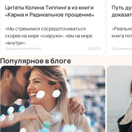
Цитаты Колина Типпинга из книги
Путь ду
«Карма и Радикальное прощение»
доказа
«Мы стремимся сосредоточиваться
«Реально
скорее на мире «снаружи», чем на мире
книга по
«внутри».
Духовным искателям
21/8/24
Духовным и
Популярное в блоге