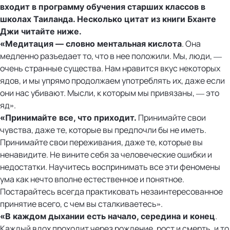
входит в программу обучения старших классов в
школах Таиланда. Несколько цитат из книги Бханте
Джи читайте ниже.
. Она
«
Медитация — словно ментальная кислота
медленно разъедает то, что в нее положили. Мы, люди, —
очень странные существа. Нам нравится вкус некоторых
ядов, и мы упрямо продолжаем употреблять их, даже если
они нас убивают. Мысли, к которым мы привязаны, — это
яд».
Принимайте свои
«Принимайте все, что приходит.
чувства, даже те, которые вы предпочли бы не иметь.
Принимайте свои переживания, даже те, которые вы
ненавидите. Не вините себя за человеческие ошибки и
недостатки. Научитесь воспринимать все эти феномены
ума как нечто вполне естественное и понятное.
Постарайтесь всегда практиковать незаинтересованное
принятие всего, с чем вы сталкиваетесь».
.
«
В каждом дыхании есть начало, середина и конец
Каждый вдох проходит через рождение, рост и смерть, и то