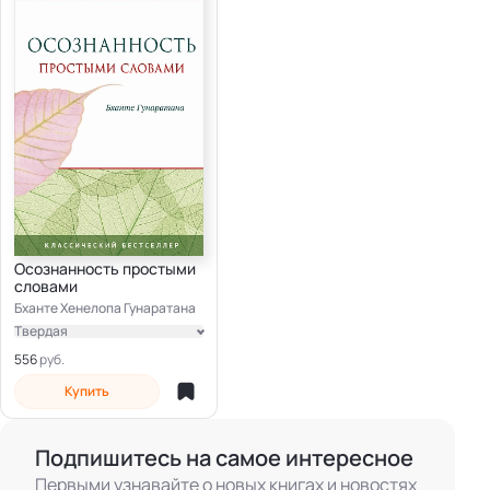
Осознанность простыми
словами
Бханте Хенелопа Гунаратана
Твердая
Электронная
556
Купить
Подпишитесь на самое интересное
Первыми узнавайте о новых книгах и новостях