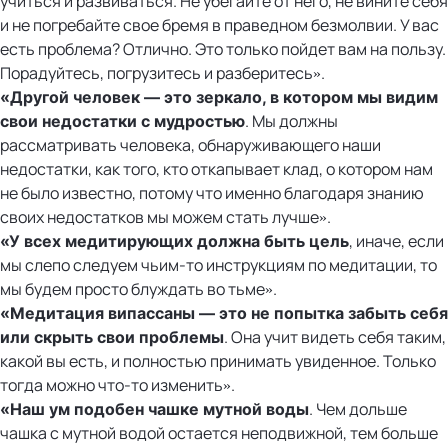
учиться и развиваться. Не убегайте от него, не вините себя
и не погребайте свое бремя в праведном безмолвии. У вас
есть проблема? Отлично. Это только пойдет вам на пользу.
Порадуйтесь, погрузитесь и разберитесь».
«
Другой человек — это зеркало, в котором мы видим
. Мы должны
свои недостатки с мудростью
рассматривать человека, обнаруживающего наши
недостатки, как того, кто откапывает клад, о котором нам
не было известно, потому что именно благодаря знанию
своих недостатков мы можем стать лучше».
, иначе, если
«
У всех медитирующих должна быть цель
мы слепо следуем чьим-то инструкциям по медитации, то
мы будем просто блуждать во тьме».
«
Медитация випассаны — это не попытка забыть себя
. Она учит видеть себя таким,
или скрыть свои проблемы
какой вы есть, и полностью принимать увиденное. Только
тогда можно что-то изменить».
. Чем дольше
«
Наш ум подобен чашке мутной воды
чашка с мутной водой остается неподвижной, тем больше