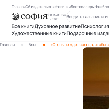
Главная
Об издательстве
Новинки
Бестселлеры
Наш бло
Книги для тех,
кто ищет
Все книги
Духовное развитие
Психология
Художественные книги
Подарочные изда
Духовный рост
Самосове
Книги Карлоса Кастанеды
Главная
Блог
«Огонь не ждет солнца, чтобы с
Осознанность
Психологи
Книги Ричарда Баха
Восточная философия
Психолог
Другие книги раздела
Человек и вселенная
Психологи
Нью Эйдж и ченнелинг
Книги Лиз
Книги Ошо