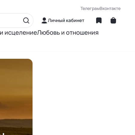
Телеграм
Вконтакте
Личный кабинет
 и исцеление
Любовь и отношения
матика
Об отношениях
ние
О сексе
ное питание
О детях
Книги Джона Грэя
ы