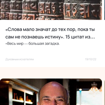
«Слова мало значат до тех пор, пока ты
сам не познаешь истину». 15 цитат из
«Весь мир — большая загадка.
книги «Мирный воин»
Духовным искателям
19/10/22