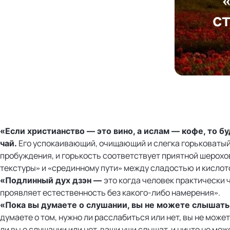
ст
«Если христианство — это вино, а ислам — кофе, то б
Его успокаивающий, очищающий и слегка горьковатый
чай.
пробуждения, и горькость соответствует приятной шерох
текстуры» и «срединному пути» между сладостью и кислот
это когда человек практически
«Подлинный дух дзэн —
проявляет естественность без какого-либо намерения».
«Пока вы думаете о слушании, вы не можете слышать
думаете о том, нужно ли расслабиться или нет, вы не може
ли вы о слушании или нет, ваши уши слышат, и ничто не мож