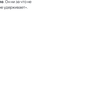
. Он ни за что не
ло
 не удерживает».