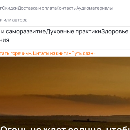
г
Скидки
Доставка и оплата
Контакты
Аудиоматериалы
 и саморазвитие
Духовные практики
Здоровье
ния
ршенствование
Йога
Психосо
тать горячим». Цитаты из книги «Путь дзэн»
я личности
Эзотерическая практика
Исцеле
ия отношений
Медитация
Правиль
я успеха
Цигун, рэйки
 Бурбо
Таро и предсказания
«Огонь не ждет солнца, чтоб