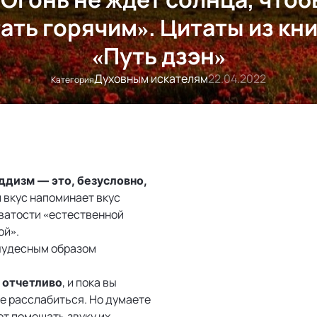
ать горячим». Цитаты из кн
«Путь дзэн»
Духовным искателям
22.04.2022
Категория
уддизм — это, безусловно,
 вкус напоминает вкус
оватости «естественной
ой».
 чудесным образом
, и пока вы
 отчетливо
те расслабиться. Но думаете
ет помешать звуку их