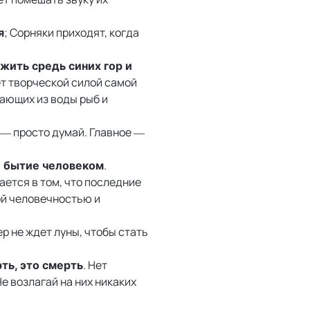
; Сорняки приходят, когда
я
 жить средь синих гор и
ет творческой силой самой
вающих из воды рыб и
 — просто думай. Главное —
.
е бытие человеком
ется в том, что последние
ой человечностью и
тер не ждет луны, чтобы стать
. Нет
ть, это смерть
е возлагай на них никаких