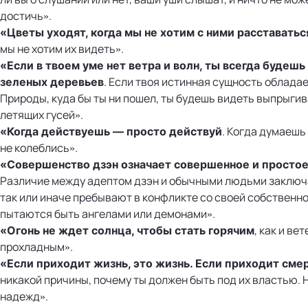
достичь».
«Цветы уходят, когда мы не хотим с ними расставатьс
мы не хотим их видеть».
«Если в твоем уме нет ветра и волн, ты всегда будешь
. Если твоя истинная сущность облада
зеленых деревьев
Природы, куда бы ты ни пошел, ты будешь видеть выпрыги
летящих гусей».
. Когда думаешь
«Когда действуешь — просто действуй
не колеблись».
«Совершенство дзэн означает совершенное и просто
Различие между адептом дзэн и обычными людьми заключа
так или иначе пребывают в конфликте со своей собственн
пытаются быть ангелами или демонами».
, как и ве
«Огонь не ждет солнца, чтобы стать горячим
прохладным».
«Если приходит жизнь, это жизнь. Если приходит смер
никакой причины, почему ты должен быть под их властью. Н
надежд».