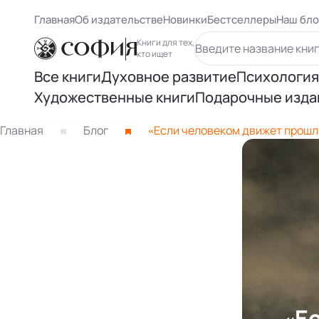
Главная
Об издательстве
Новинки
Бестселлеры
Наш бло
Книги для тех,
кто ищет
Все книги
Духовное развитие
Психология
Художественные книги
Подарочные изда
Духовный рост
Самосове
Книги Карлоса Кастанеды
Главная
Блог
«Если человеком движет прошло
Осознанность
Психологи
Книги Ричарда Баха
Восточная философия
Психолог
Другие книги раздела
Человек и вселенная
Психологи
Нью Эйдж и ченнелинг
Книги Лиз
Книги Ошо
«Е