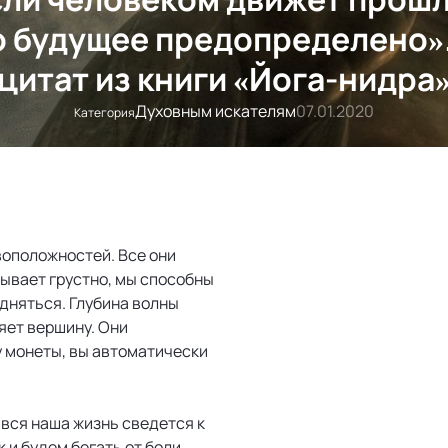
о будущее предопределено».
цитат из книги «Йога-нидра
Духовным искателям
07.01.2020
Категория
воположностей. Все они
бывает грустно, мы способны
дняться. Глубина волны
яет вершину. Они
у монеты, вы автоматически
вся наша жизнь сведется к
 и будем бегать от боли