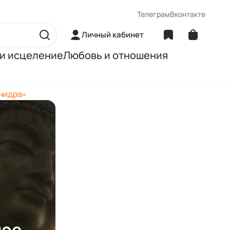
Телеграм
Вконтакте
Личный кабинет
 и исцеление
Любовь и отношения
матика
Об отношениях
-нидра»
ние
О сексе
ное питание
О детях
Книги Джона Грэя
ое,