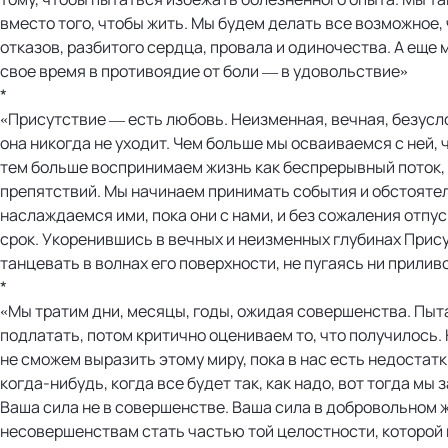
вместо того, чтобы жить. Мы будем делать все возможное,
отказов, разбитого сердца, провала и одиночества. А еще
свое время в противоядие от боли — в удовольствие»
*
«Присутствие — есть любовь. Неизменная, вечная, безусло
она никогда не уходит. Чем больше мы осваиваемся с ней, 
тем больше воспринимаем жизнь как беспрерывный поток, 
препятствий. Мы начинаем принимать события и обстоятел
наслаждаемся ими, пока они с нами, и без сожаления отпус
срок. Укоренившись в вечных и неизменных глубинах Прис
танцевать в волнах его поверхности, не пугаясь ни приливо
*
«Мы тратим дни, месяцы, годы, ожидая совершенства. Пыт
подлатать, потом критично оцениваем то, что получилось. 
не сможем выразить этому миру, пока в нас есть недостатки
когда-нибудь, когда все будет так, как надо, вот тогда мы
Ваша сила не в совершенстве. Ваша сила в добровольном 
несовершенствам стать частью той целостности, которой