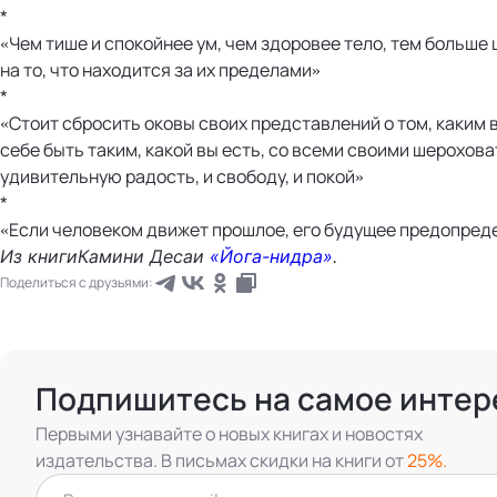
*
«Чем тише и спокойнее ум, чем здоровее тело, тем больше
на то, что находится за их пределами»
*
«Стоит сбросить оковы своих представлений о том, каким 
себе быть таким, какой вы есть, со всеми своими шерохов
удивительную радость, и свободу, и покой»
*
«Если человеком движет прошлое, его будущее предопред
Из книгиКамини Десаи
«Йога-нидра»
.
Поделиться с друзьями:
Подпишитесь на самое интер
Первыми узнавайте о новых книгах и новостях
издательства. В письмах скидки на книги от
25%.