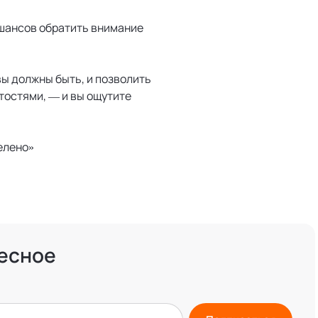
 шансов обратить внимание
вы должны быть, и позволить
атостями, — и вы ощутите
елено»
есное