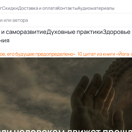
г
Скидки
Доставка и оплата
Контакты
Аудиоматериалы
 и саморазвитие
Духовные практики
Здоровье
ния
ршенствование
Йога
Психосо
е, его будущее предопределено». 10 цитат из книги «Йога
я личности
Эзотерическая практика
Исцеле
ия отношений
Медитация
Правиль
я успеха
Цигун, рэйки
 Бурбо
Таро и предсказания
сли человеком движет прошл