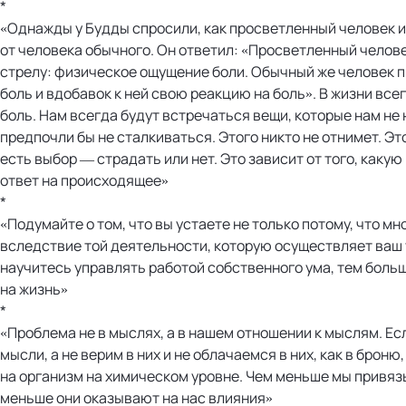
*
«Однажды у Будды спросили, как просветленный человек и
от человека обычного. Он ответил: «Просветленный челове
стрелу: физическое ощущение боли. Обычный же человек п
боль и вдобавок к ней свою реакцию на боль». В жизни все
боль. Нам всегда будут встречаться вещи, которые нам не
предпочли бы не сталкиваться. Этого никто не отнимет. Это
есть выбор — страдать или нет. Это зависит от того, каку
ответ на происходящее»
*
«Подумайте о том, что вы устаете не только потому, что мно
вследствие той деятельности, которую осуществляет ваш 
научитесь управлять работой собственного ума, тем больш
на жизнь»
*
«Проблема не в мыслях, а в нашем отношении к мыслям. Ес
мысли, а не верим в них и не облачаемся в них, как в броню
на организм на химическом уровне. Чем меньше мы привяз
меньше они оказывают на нас влияния»