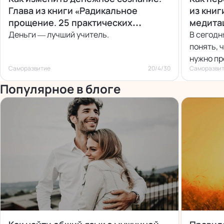
Глава из книги «Радикальное
из книг
прощение. 25 практических
медита
применений»
Деньги — лучший учитель.
В сегодн
понять, 
нужно пр
Саморазвитие
20/4/30
Саморазви
Популярное в блоге