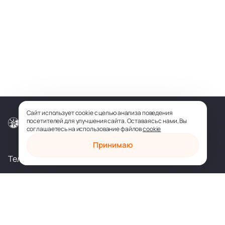
Сайт использует cookie с целью анализа поведения
посетителей для улучшения сайта. Оставаясь с нами, Вы
© ООО «СОФИЯ-МЕДИА», 2026
соглашаетесь на использование файлов
cookie
Принимаю
Телеграм
Вконтакте
shop@sophia.ru
Политика конфиденциальности
Пользовательское соглашение