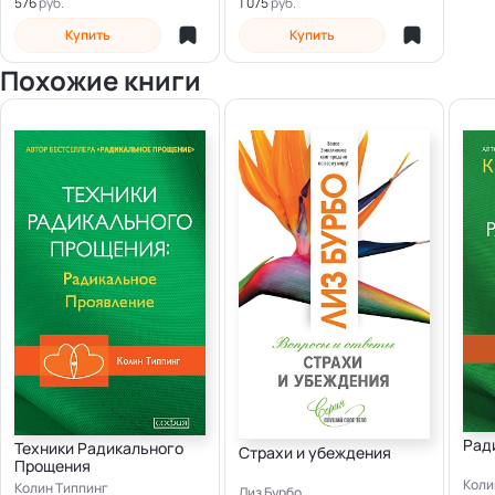
Электронная
Электронная
576
1 075
Купить
Купить
Похожие книги
Рад
Техники Радикального
Страхи и убеждения
Прощения
Коли
Колин Типпинг
Лиз Бурбо