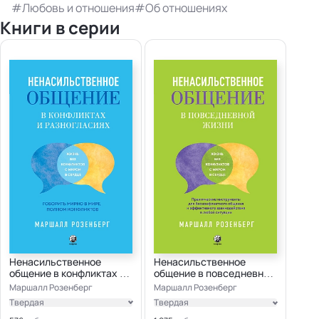
Любовь и отношения
Об отношениях
Книги в серии
Ненасильственное
Ненасильственное
общение в конфликтах и
общение в повседневной
разногласиях
жизни
Маршалл Розенберг
Маршалл Розенберг
Твердая
Твердая