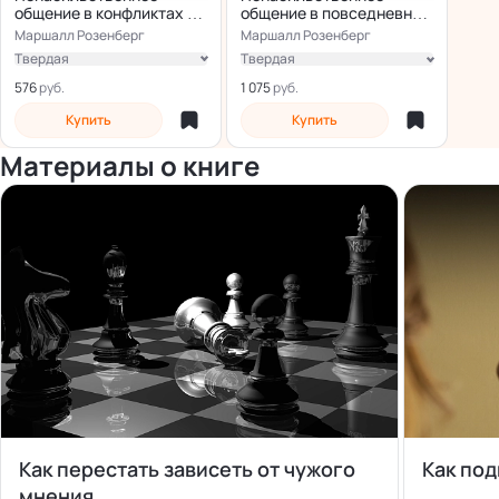
общение в конфликтах и
общение в повседневной
разногласиях
жизни
Маршалл Розенберг
Маршалл Розенберг
Твердая
Твердая
Электронная
Электронная
576
1 075
Купить
Купить
Материалы о книге
Как перестать зависеть от чужого
Как по
мнения