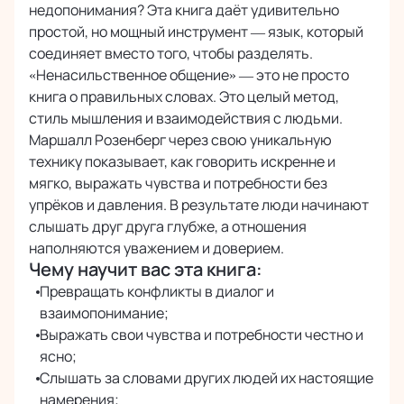
недопонимания? Эта книга даёт удивительно
Безопасная оплата банковскими картами
простой, но мощный инструмент — язык, который
онлайн
соединяет вместо того, чтобы разделять.
«Ненасильственное общение» — это не просто
книга о правильных словах. Это целый метод,
стиль мышления и взаимодействия с людьми.
Маршалл Розенберг через свою уникальную
технику показывает, как говорить искренне и
мягко, выражать чувства и потребности без
упрёков и давления. В результате люди начинают
слышать друг друга глубже, а отношения
наполняются уважением и доверием.
Чему научит вас эта книга:
Превращать конфликты в диалог и
взаимопонимание;
Выражать свои чувства и потребности честно и
ясно;
Слышать за словами других людей их настоящие
намерения;