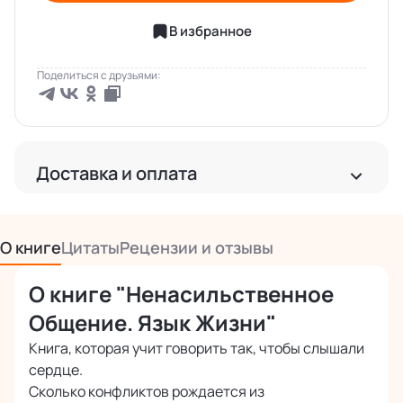
В избранное
Поделиться с друзьями:
Доставка и оплата
Доставка
Бесплатная доставка по РФ
О книге
Цитаты
Рецензии и отзывы
Бесплатная доставка за рубеж от 2 000 руб.
О книге "Ненасильственное
Международная доставка почтой
Точная стоимость расчитывается при оформлении заказа
Общение. Язык Жизни"
Книга, которая учит говорить так, чтобы слышали
сердце.
Оплата
Сколько конфликтов рождается из
Наличными или картой курьеру при получении