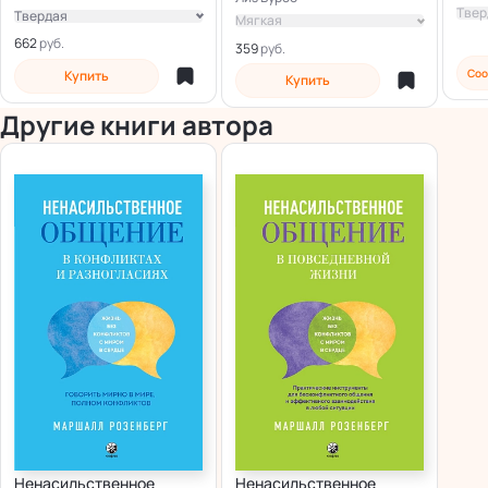
Твер
Твердая
Мягкая
Мягкая
662
359
Электронная
Соо
Купить
Купить
Другие книги автора
Ненасильственное
Ненасильственное