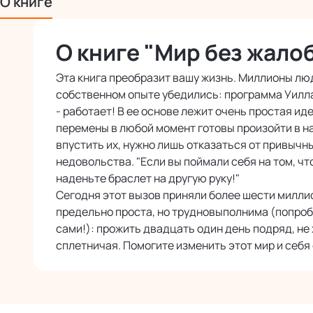
О книге
О книге "Мир без жало
Эта книга преобразит вашу жизнь. Миллионы лю
собственном опыте убедились: программа Уилла
- работает! В ее основе лежит очень простая и
перемены в любой момент готовы произойти в на
впустить их, нужно лишь отказаться от привычн
недовольства. "Если вы поймали себя на том, чт
наденьте браслет на другую руку!"
Сегодня этот вызов приняли более шести милли
предельно проста, но трудновыполнима (попробу
сами!): прожить двадцать один день подряд, не 
сплетничая. Помогите изменить этот мир и себя