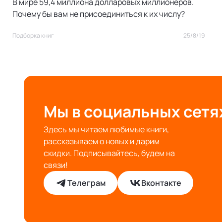
В мире 59,4 миллиона долларовых миллионеров.
Почему бы вам не присоединиться к их числу?
Подборка книг
25/8/19
Мы в социальных сетя
Здесь мы читаем любимые книги,
рассказываем о новых и дарим
скидки. Подписывайтесь, будем на
связи!
Телеграм
Вконтакте