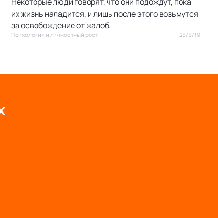
Некоторые люди говорят, что они подождут, пока
их жизнь наладится, и лишь после этого возьмутся
за освобождение от жалоб.
Психология и личностный рост
25/5/19
х