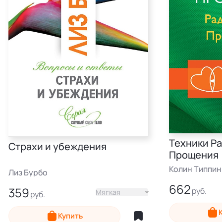
Техники Р
Страхи и убеждения
Прощения
Колин Типпин
Лиз Бурбо
662
359
Мягкая
Мягкая
Электронная
Купить