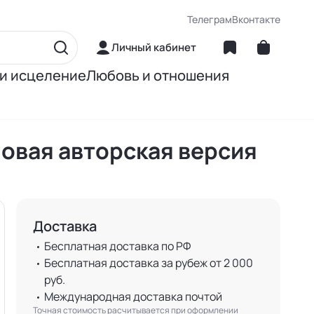
Телеграм
Вконтакте
Личный кабинет
 и исцеление
Любовь и отношения
матика
Об отношениях
Новая авторская версия
ние
О сексе
ное питание
О детях
Доставка
Книги Джона Грэя
Бесплатная доставка по РФ
Бесплатная доставка за рубеж от 2 000
руб.
Международная доставка почтой
Точная стоимость расчитывается при оформлении