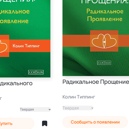
Радикальное Прощени
адикального
Колин Типпинг
г
Твердая
Твердая
Сообщить о появлении
Купить