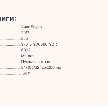
иги:
Уилл Боуэн
2017
256
978-5-906686-92-3
6892
Мягкая
Пухло-газетная
84х108/32 125х200 мм
150 г