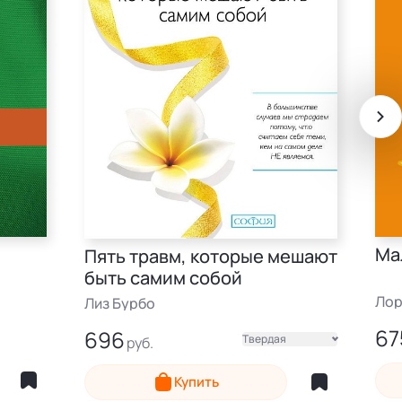
е
Ма
Пять травм, которые мешают
быть самим собой
Лор
Лиз Бурбо
67
696
Твердая
Эле
Электронная
Купить