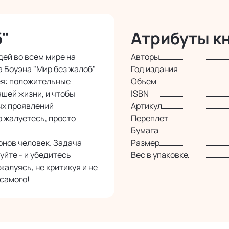
б"
Атрибуты кн
дей во всем мире на
Авторы
 Боуэна "Мир без жалоб"
Год издания
дея: положительные
Объем
шей жизни, и чтобы
ISBN
ых проявлений
Артикул
о жалуетесь, просто
Переплет
Бумага
онов человек. Задача
Размер
йте - и убедитесь
Вес в упаковке
жалуясь, не критикуя и не
 самого!