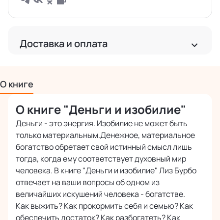
Доставка и оплата
Доставка
Бесплатная доставка по РФ
О книге
Бесплатная доставка за рубеж от 2 000 руб.
О книге "Деньги и изобилие"
Международная доставка почтой
Точная стоимость расчитывается при оформлении заказа
Деньги - это энергия. Изобилие не может быть
только материальным.Денежное, материальное
богатство обретает свой истинный смысл лишь
Оплата
тогда, когда ему соответствует духовный мир
Наличными или картой курьеру при получении
человека. В книге "Деньги и изобилие" Лиз Бурбо
Безопасная оплата банковскими картами
отвечает на ваши вопросы об одном из
онлайн
величайших искушений человека - богатстве.
Как выжить? Как прокормить себя и семью? Как
обеспечить достаток? Как разбогатеть? Как