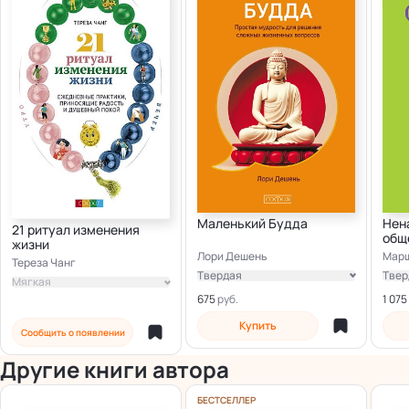
Маленький Будда
Нен
21 ритуал изменения
общ
жизни
жиз
Лори Дешень
Марш
Тереза Чанг
Твердая
Твер
Мягкая
Электронная
Элек
675
1 075
Купить
Сообщить о появлении
Другие книги автора
БЕСТСЕЛЛЕР