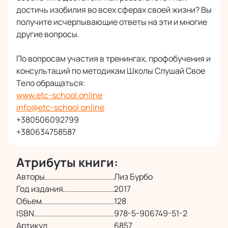
достичь изобилия во всех сферах своей жизни? Вы
получите исчерпывающие ответы на эти и многие
другие вопросы.
По вопросам участия в тренингах, профобучения и
консультаций по методикам Школы Слушай Свое
Тело обращаться:
www.etc-school.online
info@etc-school.online
+380506092799
+380634758587
Атрибуты книги:
Авторы
Лиз Бурбо
Год издания
2017
Объем
128
ISBN
978-5-906749-51-2
Артикул
6857