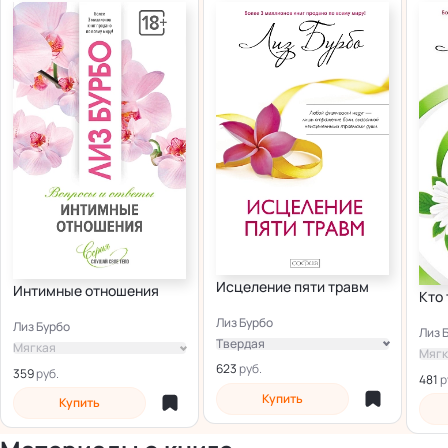
Исцеление пяти травм
Интимные отношения
Кто
Лиз Бурбо
Лиз Бурбо
Лиз 
Твердая
Мягкая
Мягк
Электронная
623
359
481
Купить
Купить