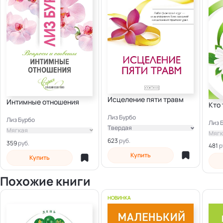
Исцеление пяти травм
Интимные отношения
Кто
Лиз Бурбо
Лиз Бурбо
Лиз 
Твердая
Мягкая
Мягк
Электронная
623
359
481
Купить
Купить
Похожие книги
НОВИНКА