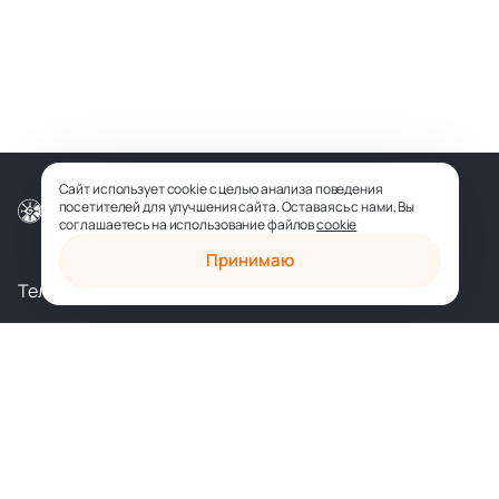
Сайт использует cookie с целью анализа поведения
посетителей для улучшения сайта. Оставаясь с нами, Вы
© ООО «СОФИЯ-МЕДИА», 2026
соглашаетесь на использование файлов
cookie
Принимаю
Телеграм
Вконтакте
shop@sophia.ru
Политика конфиденциальности
Пользовательское соглашение
Духовное развитие