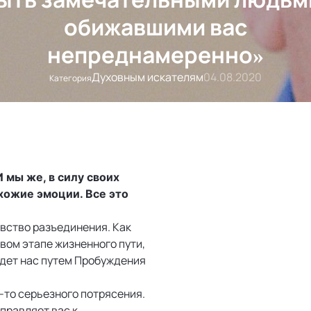
обижавшими вас
непреднамеренно»
Духовным искателям
04.08.2020
Категория
 мы же, в силу своих
хожие эмоции. Все это
увство разъединения. Как
рвом этапе жизненного пути,
едет нас путем Пробуждения
о-то серьезного потрясения.
правляет вас к