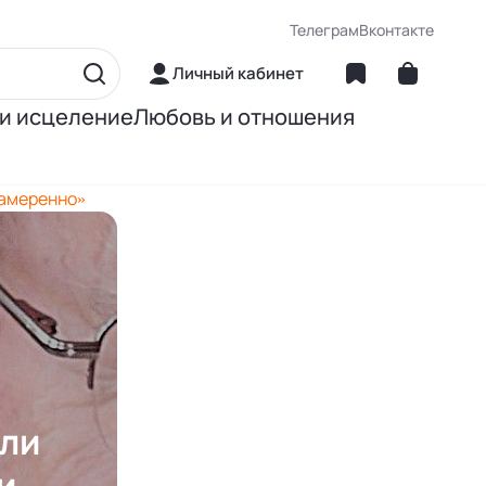
Телеграм
Вконтакте
Личный кабинет
 и исцеление
Любовь и отношения
матика
Об отношениях
намеренно»
ние
О сексе
ное питание
О детях
Книги Джона Грэя
гли
и,