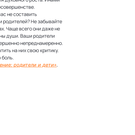
есовершенстве.
ас не составить
ии родителей? Не забывайте
ах. Чаще всего они даже не
ины души. Ваши родители
вершенно непреднамеренно.
тить на них свою критику.
 боль.
ение: родители и дети»
.