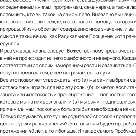
определенным книгам, программам, семинарам, а также л
вспомнить, кто вы такой на самом деле. Внезапно вы начи
которых не видели прежде, и осознавать помощь, которая
природы. Жизнь обретает совершенно иное значение, и вы
смысл в таких вещах, как Радикальное Прощение, хотя ран
ерундой.
И раз уж ваша жизнь следует Божественному предначерта
в ней не происходит ничего ошибочного и неверного. Кажд
соответствии со своим намерением расти и развиваться. О
попутно помогая тем, с кем встречается на пути.
Все это позволяет утверждать, что (а) мы сами выбрали св
согласились играть для нас эту роль, (б) их метод воспит
забота или жестокость и пренебрежение — полностью соо
которые мы на них возлагали, и (в) мы сами «подписались» 
причинили нам, поскольку боль эта была необходима нам д
Только подумайте, кто лучше родителей способен препода
ценные уроки разъединения? Этот опыт мы будем прорабат
протяжении 40 лет, а то и больше. И так до самого Пробужд