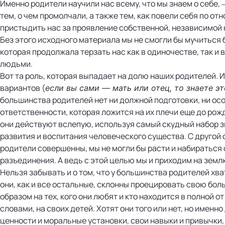
Именно родители научили нас всему, что мы знаем о себе, —
тем, о чем промолчали, а также тем, как повели себя по от
пристыдить нас за проявление собственной, независимой 
Без этого исходного материала мы не смогли бы мучиться
которая продолжала терзать нас как в одиночестве, так и 
людьми.
Вот та роль, которая выпадает на долю наших родителей. И 
вариантов (
если вы сами — мать или отец, то знаете э
большинства родителей нет ни должной подготовки, ни ос
ответственности, которая ложится на их плечи еще до рож
они действуют вслепую, используя самый скудный набор з
развития и воспитания человеческого существа. С другой 
родители совершенны, мы не могли бы расти и набираться 
разъединения. А ведь с этой целью мы и приходим на земл
Нельзя забывать и о том, что у большинства родителей хва
они, как и все остальные, склонны проецировать свою бол
образом на тех, кого они любят и кто находится в полной о
словами, на своих детей. Хотят они того или нет, но именн
ценности и моральные установки, свои навыки и привычки,