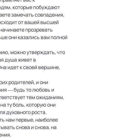
юдям, которые побуждают
наете замечать совпадения,
 исходит от вашей высшей
 начинаете прозревать
ьше они казались вам полной
нию, можно утверждать, что
ая душа живет в
на идет к своей вершине,
оих родителей, и они
ания — будь то любовь и
тветствует тем ожиданиям,
на ту боль, которую они
ля духовного роста.
ть нам первые, наиболее
ывать снова и снова, на
ения.