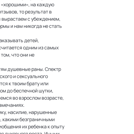
ь «хорошими», на каждую
тзывов, то результат в
ы вырастаем с убеждением,
ормы и нам никогда не стать
аказывать детей,
считается одним из самых
том, что они не
тям душевные раны. Спектр
ского и сексуального
тся к твоим брату или
ком до беспечной шутки,
аемся во взрослом возрасте,
замечаниях.
ику, насилие, нарушенные
е, какими безграничными
иобщения их ребенка к опыту
я духовного роста. Иными