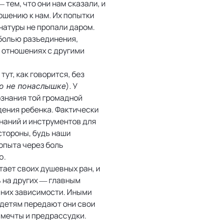
 тем, что они нам сказали, и
ношению к нам. Их попытки
натуры не пропали даром.
 болью разъединения,
в отношениях с другими
тут, как говорится, без
). У
то не понаслышке
ознания той громадной
дения ребенка. Фактически
наний и инструментов для
стороны, будь наши
опыта через боль
ю.
тает своих душевных ран, и
ь на других — главным
т них зависимости. Иными
о детям передают они свои
 мечты и предрассудки.