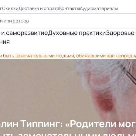
г
Скидки
Доставка и оплата
Контакты
Аудиоматериалы
 и саморазвитие
Духовные практики
Здоровье
ния
ршенствование
Йога
Психосо
ли быть замечательными людьми, обижавшими вас непред
я личности
Эзотерическая практика
Исцеле
ия отношений
Медитация
Правиль
я успеха
Цигун, рэйки
 Бурбо
Таро и предсказания
лин Типпинг: «Родители мо
ыть замечательными людьм