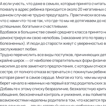
А если учесть, что даже в семьях, которые принято считат
похвалу в адрес ребенка приходится около 20 негативных о
данном случае не трудно предугадать. Практически все м
что с нами что-то не так, что где-то мы не дотягиваем до н
успешными, богатыми и счастливыми.
Вдобавок в большинстве семей среднего класса принято н
демонстрируя им свою нелюбовь (наказание это по праву 
болезненных). И люди до старости живут с уверенностью в 
заслуживают любви.
Трудно перечислить все виды поступков, причиняющих де
крайне широк — от наиболее отвратительных форм физиче
насилия до еле заметного предпочтения, с которым относя
сестре, от полного отказа встречаться с покинутым ребен
которая ранит в самое сердце. Многое из того, чем мы муч
берет начало в невинных на первый взгляд родительских 
Добавьте к этому списку безразличие, безжалостную крит
обещания, бесконечный контроль и унижения, и вы поймет
возможностями наделены родители в том, что касается пр
разъединения — опыту, который насущно необходим нам дл