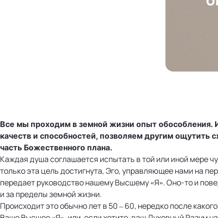
Все мы проходим в земной жизни опыт обособления. И
качеств и способностей, позволяем другим ощутить с
часть Божественного плана.
Каждая душа соглашается испытать в той или иной мере ч
только эта цель достигнута, Эго, управляющее нами на пе
передает руководство нашему Высшему «Я». Оно-то и пов
и за пределы земной жизни.
Происходит это обычно лет в 50 – 60, нередко после каког
Ваше Высшее «Я», или, если хотите, ваш Духовный Разум на