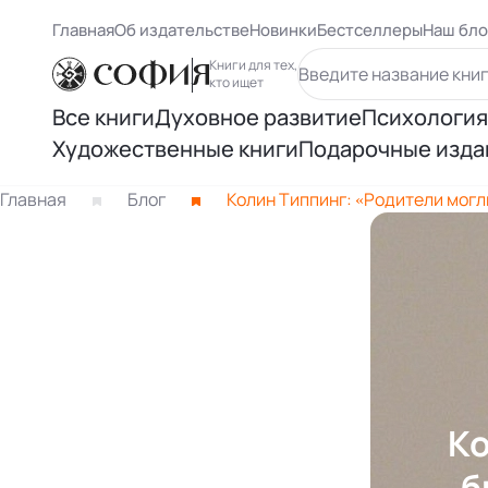
Главная
Об издательстве
Новинки
Бестселлеры
Наш бло
Книги для тех,
кто ищет
Все книги
Духовное развитие
Психология
Художественные книги
Подарочные изда
Духовный рост
Самосове
Книги Карлоса Кастанеды
Главная
Блог
Колин Типпинг: «Родители мог
Осознанность
Психологи
Книги Ричарда Баха
Восточная философия
Психолог
Другие книги раздела
Человек и вселенная
Психологи
Нью Эйдж и ченнелинг
Книги Лиз
Ко
Книги Ошо
б