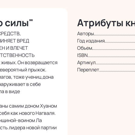
о силы"
Атрибуты кн
СРЕДСТВ,
Авторы
ЧИНЯЕТ ВРЕД
Год издания
Н И ВЛЕЧЕТ
Объем
ЕТСТВЕННОСТЬ
ISBN
в живых. Он возвращается
Артикул
 невероятный прыжок.
Переплет
агов, тоже учениц дона
бнаруживает в себе
ла в виде
ованы самим доном Хуаном
 себя как нового Нагваля.
енщиной-воином Ла
сть лидера новой партии