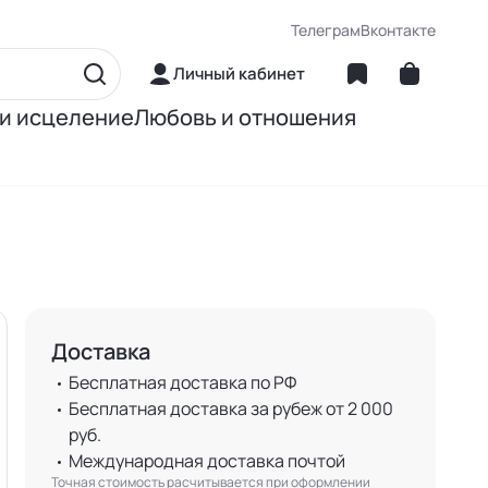
Телеграм
Вконтакте
Личный кабинет
 и исцеление
Любовь и отношения
матика
Об отношениях
ние
О сексе
ное питание
О детях
Доставка
Книги Джона Грэя
Бесплатная доставка по РФ
Бесплатная доставка за рубеж от 2 000
руб.
Международная доставка почтой
Точная стоимость расчитывается при оформлении