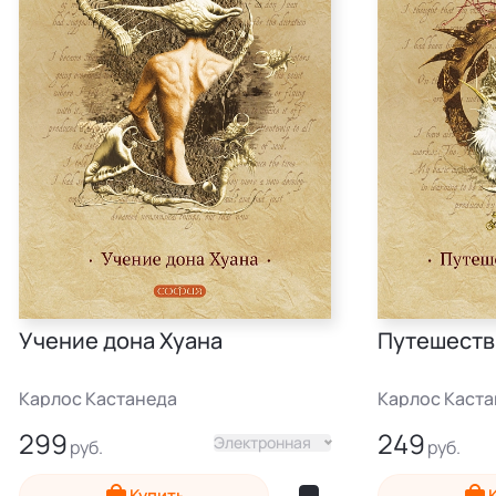
Учение дона Хуана
Путешеств
Карлос Кастанеда
Карлос Каст
299
249
Электронная
Купить