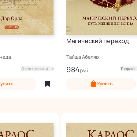
Магический переход
анеда
Тайша Абеляр
984
Электронная
Твердая
Электронная
Купить
Купить