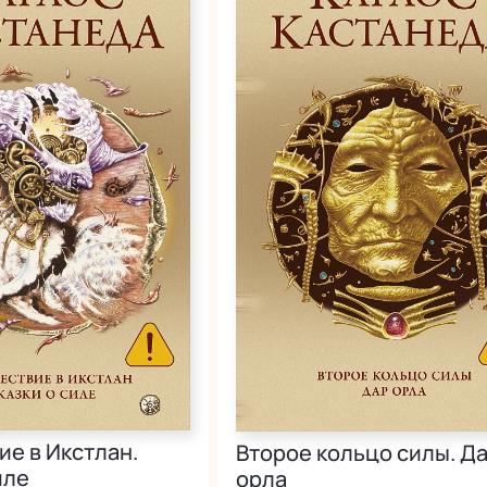
е в Икстлан.
Второе кольцо силы. Д
иле
орла