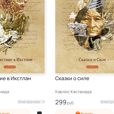
ие в Икстлан
Сказки о силе
анеда
Карлос Кастанеда
299
Электронная
Электр
Купить
Купить