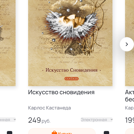
Искусство сновидения
Ак
бе
Карлос Кастанеда
Кар
249
19
онная
Электронная
Купить