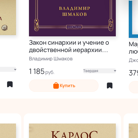
Закон синархии и учение о
Ма
двойственной иерархии
лю
монад и множеств
Владимир Шмаков
Джо
1 185
37
Твердая
Электронная
Эле
Купить