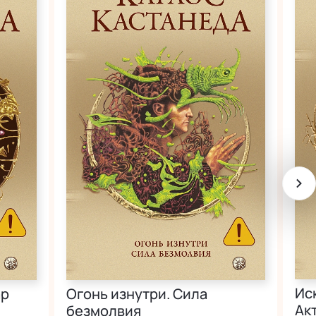
Ис
ар
Огонь изнутри. Сила
Ак
безмолвия