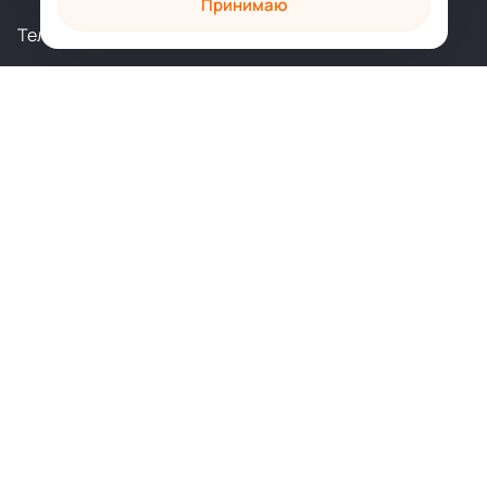
Принимаю
Телеграм
Вконтакте
shop@sophia.ru
Политика конфиденциальности
Пользовательское соглашение
Духовное развитие
Психология и саморазвитие
Духовные практики
Здоровье и исцеление
Любовь и отношения
Художественные книги
Подарочные издания
Главная
Контакты