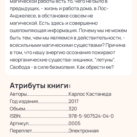
магической работы есть то, чего не было в
предыдущих, - жизнь и работа дома, в Лос-
Анджелесе, в обстановке совсем не
магической. Есть здесь и совершенно
ошеломляющая информация. Почему мы не можем
быть тем, чем мы являемся в действительности, -
всесильными магическими существами? Причина
в том, что нашу энергию осознания пожирают
неорганические существа-хищники, "летуны".
Свобода - в силе безмолвия. Как обрести ее?
Атрибуты книги:
Авторы
Карлос Кастанеда
Год издания
2017
Объем
320
ISBN
978-5-907524-04-0
Артикул
0005
Переплет
Электронная