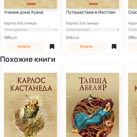
Учение дона Хуана
Путешествие в Икстлан
Сказ
Карлос Кастанеда
Карлос Кастанеда
Карл
Электронная
Электронная
Элек
299
249
299
Купить
Купить
Похожие книги