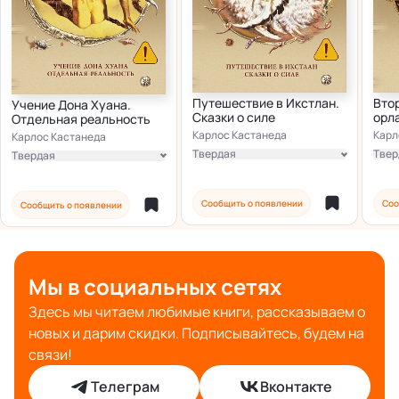
Путешествие в Икстлан.
Вто
Учение Дона Хуана.
Сказки о силе
орл
Отдельная реальность
Карлос Кастанеда
Карл
Карлос Кастанеда
Твердая
Твер
Твердая
Мягкая
Мягк
Мягкая
Сообщить о появлении
Соо
Сообщить о появлении
Мы в социальных сетях
Здесь мы читаем любимые книги, рассказываем о
новых и дарим скидки. Подписывайтесь, будем на
связи!
Телеграм
Вконтакте