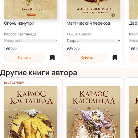
Огонь изнутри
Магический переход
Дар
Карлос Кастанеда
Тайша Абеляр
Карл
Электронная
Твердая
Элек
Электронная
199
984
199
Купить
Купить
Другие книги автора
БЕСТСЕЛЛЕР