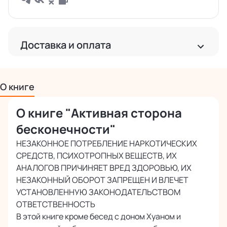
Доставка и оплата
Доставка
Бесплатная доставка по РФ
О книге
Бесплатная доставка за рубеж от 2 000 руб.
О книге "Активная сторона
Международная доставка почтой
Точная стоимость расчитывается при оформлении заказа
бесконечности"
НЕЗАКОННОЕ ПОТРЕБЛЕНИЕ НАРКОТИЧЕСКИХ
СРЕДСТВ, ПСИХОТРОПНЫХ ВЕЩЕСТВ, ИХ
Оплата
АНАЛОГОВ ПРИЧИНЯЕТ ВРЕД ЗДОРОВЬЮ, ИХ
Наличными или картой курьеру при получении
НЕЗАКОННЫЙ ОБОРОТ ЗАПРЕЩЕН И ВЛЕЧЕТ
Безопасная оплата банковскими картами
УСТАНОВЛЕННУЮ ЗАКОНОДАТЕЛЬСТВОМ
онлайн
ОТВЕТСТВЕННОСТЬ
В этой книге кроме бесед с доном Хуаном и