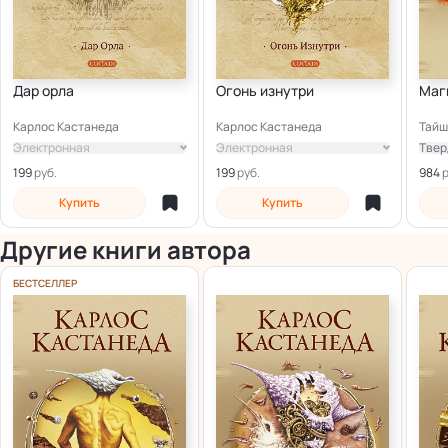
Дар орла
Огонь изнутри
Маг
Карлос Кастанеда
Карлос Кастанеда
Тайш
Электронная
Электронная
Твер
Элек
199
199
984
Купить
Купить
Другие книги автора
БЕСТСЕЛЛЕР