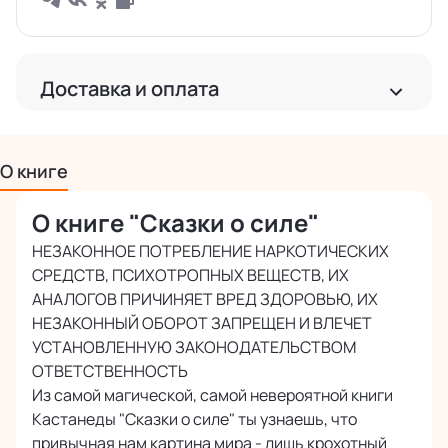
Доставка и оплата
Доставка
Бесплатная доставка по РФ
О книге
Бесплатная доставка за рубеж от 2 000 руб.
О книге "Сказки о силе"
Международная доставка почтой
Точная стоимость расчитывается при оформлении заказа
НЕЗАКОННОЕ ПОТРЕБЛЕНИЕ НАРКОТИЧЕСКИХ
СРЕДСТВ, ПСИХОТРОПНЫХ ВЕЩЕСТВ, ИХ
АНАЛОГОВ ПРИЧИНЯЕТ ВРЕД ЗДОРОВЬЮ, ИХ
Оплата
НЕЗАКОННЫЙ ОБОРОТ ЗАПРЕЩЕН И ВЛЕЧЕТ
Наличными или картой курьеру при получении
УСТАНОВЛЕННУЮ ЗАКОНОДАТЕЛЬСТВОМ
Безопасная оплата банковскими картами
ОТВЕТСТВЕННОСТЬ
онлайн
Из самой магической, самой невероятной книги
Кастанеды "Сказки о силе" ты узнаешь, что
привычная нам картина мира - лишь крохотный