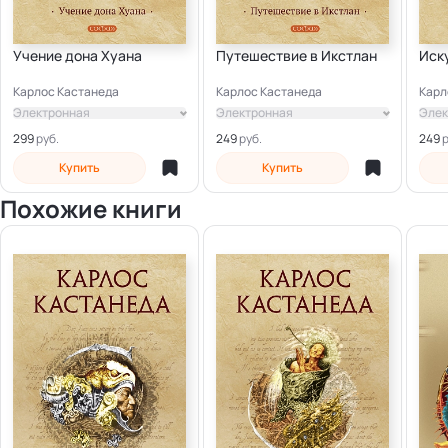
Учение дона Хуана
Путешествие в Икстлан
Иск
Карлос Кастанеда
Карлос Кастанеда
Карл
Электронная
Электронная
Элек
299
249
249
Купить
Купить
Похожие книги