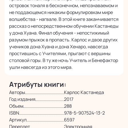
островок тоналя в бесконечном, непознаваемом и
не поддающемся никаким формулировкам мире
волшебства - нагвале. В этой книге заканчивается
рассказ о непосредственном обучении Кастанеды
у дона Хуана. Финал обучения - непостижимый
разумом прыжок в пропасть. Карлос и двое других
учеников дона Хуана и дона Хенаро, навсегда
простившись с Учителями, прыгают с вершины
столовой горы. В ту же ночь Учитель и Бенефактор
ушли навсегда из этого мира.
Атрибуты книги:
Авторы
Карлос Кастанеда
Год издания
2017
Объем
288
ISBN
978-5-907524-13-2
Артикул
6597
Переплет
Электронная