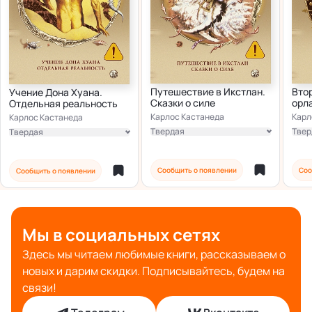
Путешествие в Икстлан.
Вто
Учение Дона Хуана.
Сказки о силе
орл
Отдельная реальность
Карлос Кастанеда
Карл
Карлос Кастанеда
Твердая
Твер
Твердая
Мягкая
Мягк
Мягкая
Сообщить о появлении
Соо
Сообщить о появлении
Мы в социальных сетях
Здесь мы читаем любимые книги, рассказываем о
новых и дарим скидки. Подписывайтесь, будем на
связи!