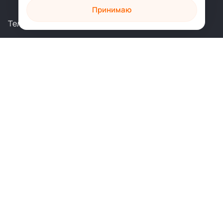
Принимаю
Телеграм
Вконтакте
shop@sophia.ru
Политика конфиденциальности
Пользовательское соглашение
Духовное развитие
Психология и саморазвитие
Духовные практики
Здоровье и исцеление
Любовь и отношения
Художественные книги
Подарочные издания
Главная
Контакты