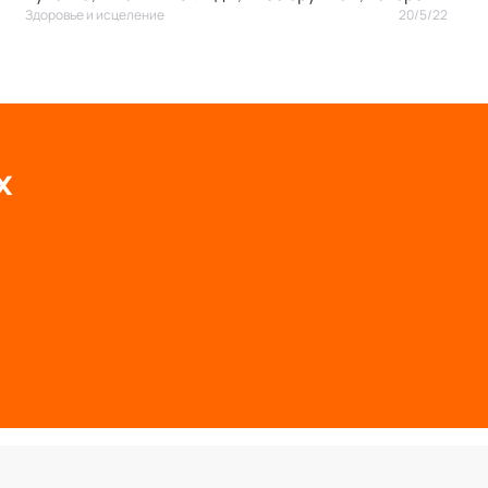
Здоровье и исцеление
20/5/22
разделяет, разлагает и разрушает.
х