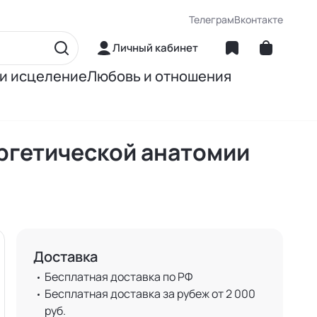
Телеграм
Вконтакте
Личный кабинет
 и исцеление
Любовь и отношения
матика
Об отношениях
ергетической анатомии
ние
О сексе
ное питание
О детях
Книги Джона Грэя
Доставка
Бесплатная доставка по РФ
Бесплатная доставка за рубеж от 2 000
руб.