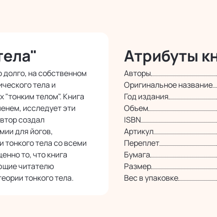
тела"
Атрибуты кн
 долго, на собственном
Авторы
ческого тела и
Оригинальное название
 "тонким телом". Книга
Год издания
менем, исследует эти
Объем
автор создал
ISBN
мии для йогов,
Артикул
 тонкого тела со всеми
Переплет
енно то, что книга
Бумага
яющие читателю
Размер
еории тонкого тела.
Вес в упаковке