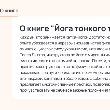
О книге
О книге "Йога тонкого 
Каждый, кто занимается хатха-йогой достаточно
опыте убеждается в неразрывном единстве физи
оживляющих его психодуховных сил, называемых
Тиаса Литтла, инструктора по йоге с мировым и
силы в их связи с анатомией человека. По сути, 
практическое руководство по физической анато
показывающее пути к овладению возможностями
его чакрами, каналами и оболочками. Особенно ц
предлагает многочисленные практики, позвол
прочувствовать на себе все важные положения т