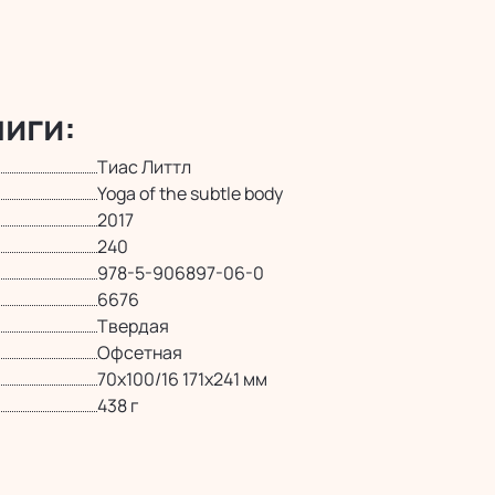
иги:
Тиас Литтл
Yoga of the subtle body
2017
240
978-5-906897-06-0
6676
Твердая
Офсетная
70х100/16 171х241 мм
438 г