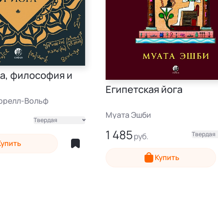
а, философия и
Египетская йога
ррелл-Вольф
Муата Эшби
Твердая
1 485
Твердая
Купить
Электронная
Купить