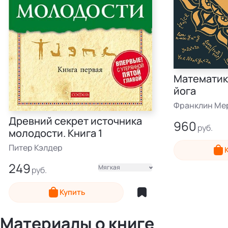
Математик
йога
Франклин Ме
Древний секрет источника
960
молодости. Книга 1
Электронная
Питер Кэлдер
249
Мягкая
Электронная
Купить
Материалы о книге