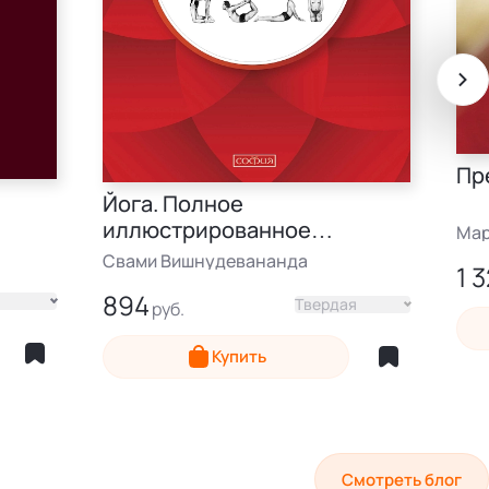
Пр
Йога. Полное
иллюстрированное
Мар
руководство
Свами Вишнудевананда
1 
894
Твердая
Купить
Смотреть блог