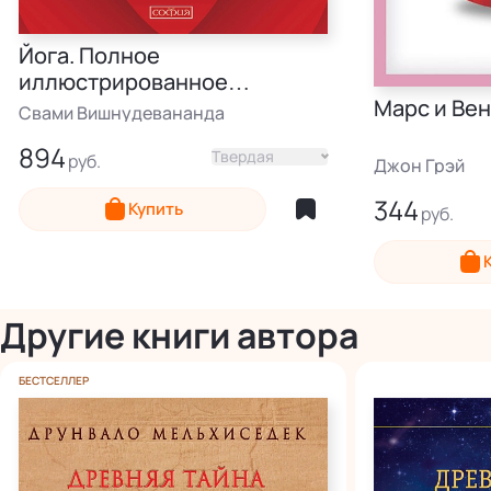
Йога. Полное
иллюстрированное
руководство
Марс и Вен
Свами Вишнудевананда
894
Твердая
Джон Грэй
344
Купить
Электронная
Другие книги автора
БЕСТСЕЛЛЕР