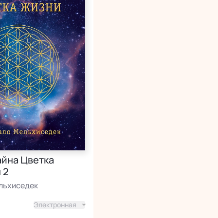
айна Цветка
 2
льхиседек
Электронная