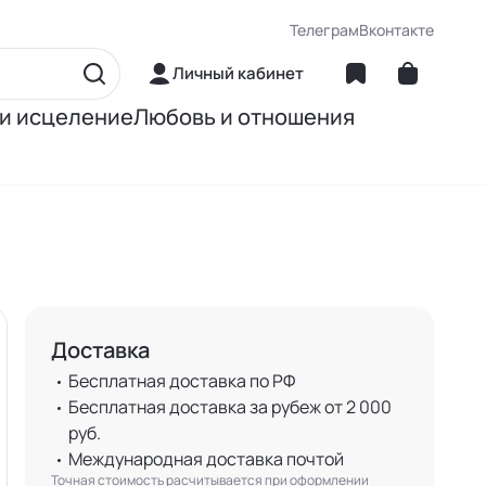
Телеграм
Вконтакте
Личный кабинет
 и исцеление
Любовь и отношения
матика
Об отношениях
ние
О сексе
ное питание
О детях
Доставка
Книги Джона Грэя
Бесплатная доставка по РФ
Бесплатная доставка за рубеж от 2 000
руб.
Международная доставка почтой
Точная стоимость расчитывается при оформлении