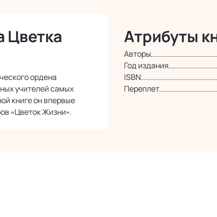
а Цветка
Атрибуты кн
Авторы
Год издания
ического ордена
ISBN
вных учителей самых
Переплет
ой книге он впервые
ов «Цветок Жизни».