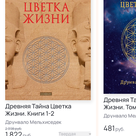
Древняя Т
Древняя Тайна Цветка
Жизни. Том
Жизни. Книги 1-2
Друнвало Ме
Друнвало Мельхиседек
481
2 398 руб.
1 822
Твердая