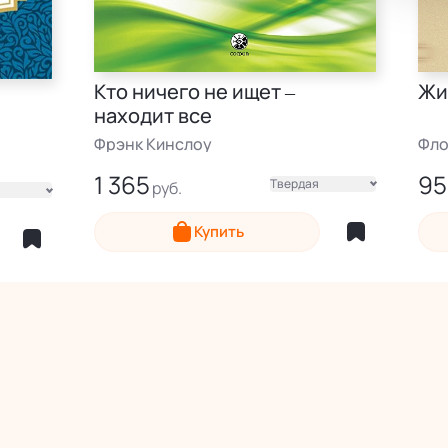
Кто ничего не ищет –
Жи
3
находит все
Фрэнк Кинслоу
Фло
1 365
95
Твердая
Электронная
Эле
Купить