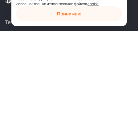
соглашаетесь на использование файлов
cookie
Принимаю
Телеграм
Вконтакте
shop@sophia.ru
Политика конфиденциальности
Пользовательское соглашение
Духовное развитие
Психология и саморазвитие
Духовные практики
Здоровье и исцеление
Любовь и отношения
Художественные книги
Подарочные издания