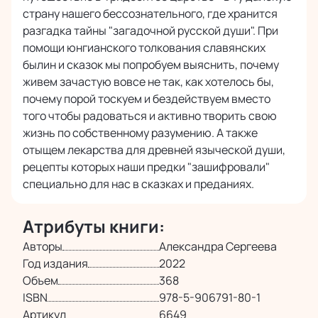
Безопасная оплата банковскими картами
страну нашего бессознательного, где хранится
онлайн
разгадка тайны "загадочной русской души". При
помощи юнгианского толкования славянских
былин и сказок мы попробуем выяснить, почему
живем зачастую вовсе не так, как хотелось бы,
почему порой тоскуем и бездействуем вместо
того чтобы радоваться и активно творить свою
жизнь по собственному разумению. А также
отыщем лекарства для древней языческой души,
рецепты которых наши предки "зашифровали"
специально для нас в сказках и преданиях.
Атрибуты книги:
Авторы
Александра Сергеева
Год издания
2022
Объем
368
ISBN
978-5-906791-80-1
Артикул
6649