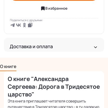
В избранное
Поделиться с друзьями:
Доставка и оплата
Доставка
Бесплатная доставка по РФ
О книге
Бесплатная доставка за рубеж от 2 000 руб.
О книге "Александра
Международная доставка почтой
Точная стоимость расчитывается при оформлении заказа
Сергеева: Дорога в Тридесятое
царство"
Оплата
Эта книга приглашает читателя совершить
Наличными или картой курьеру при получении
путешествие в Тридесятое царство - в ту далекую