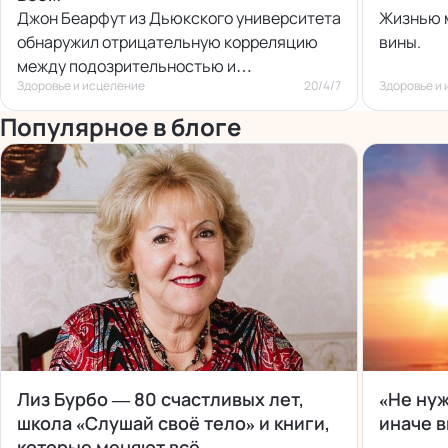
Джон Беарфут из Дьюкского университета
Жизнью м
обнаружил отрицательную корреляцию
вины.
между подозрительностью и
Здоровье и исцеление
20/4/7
Здоровье и
долголетием.
Популярное в блоге
Лиз Бурбо — 80 счастливых лет,
«Не ну
школа «Слушай своё тело» и книги,
иначе в
которые меняют всё