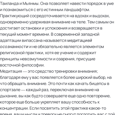
Таиланда и Мьянмы. Она позволяет навести порядок в уме
и познакомиться с его истинным ландшафтом.
Практикующий сосредоточивается на вдохах и выдохах,
одновременно удерживая внимание на теле. Тем самым он
достигает остановки и успокоения и возвращается в
текущий момент времени. В современной западной
адаптации випассана называется
медитацией
и не обязательно является элементом
осознанности
религиозной практики, хотя ее учение и содержит
принципы невозмутимости и озарения, присущие
восточной философии.
Медитация — это средство тренировки внимания;
благодаря ему у вас появляется более широкий выбор, на
что обращать внимание. Это почти как качать бицепсы в
спортзале — каждый раз, переключая внимание на
дыхание, вы как будто совершаете еще одно повторение,
которое еще больше укрепляет вашу способность к
концентрации. Если посвятить этой практике какое-то
время, ваши мысли и тревоги не смогут поглотить вас с той