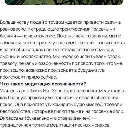
Большинству людей с трудом удается привести разум в
равновесие, и страдающие хроническими головными
болями — не исключение. Пока мы чем-то заняты, мы не
замечаем, что творится у нас в уме, но стоит только сесть
и расслабиться, как нас тут же захлестывают мысли,
эмоции и беспокойство. Мы нередко испытываем страх,
тревогу, печаль и озабоченность по поводу того, что уже
произошло, возможно произойдет в будущем или
происходит прямо сейчас.
Что такое медитация осознанности?
Учитель дзэн Тхить Нят Хань характеризовал медитацию
как базовую практику «остановки» и способ обретения
покоя. Она помогает утихомирить бурю мыслей, тревог и
беспокойства, которые влияют также и на головные боли.
(буквально «чистое видение») —
Випассана
традиционная техника медитации лесных монахов