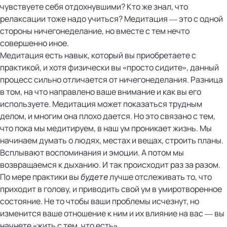
чувствуете себя отдохнувшими? Кто же знал, что
релаксации тоже надо учиться? Медитация — это с одной
стороны ничегонеделание, но вместе с тем нечто
совершенно иное.
Медитация есть навык, который вы приобретаете с
практикой, и хотя физически вы «просто сидите», данный
процесс сильно отличается от ничегонеделания. Разница
в том, на что направлено ваше внимание и как вы его
используете. Медитация может показаться трудным
делом, и многим она плохо дается. Но это связано с тем,
что пока мы медитируем, в наш ум проникает жизнь. Мы
начинаем думать о людях, местах и вещах, строить планы.
Всплывают воспоминания и эмоции. А потом мы
возвращаемся к дыханию. И так происходит раз за разом.
По мере практики вы
лучше отслеживать то, что
будете
приходит в голову, и приводить свой ум в умиротворенное
состояние. Не то чтобы ваши проблемы исчезнут, но
изменится ваше отношение к ним и их влияние на вас — вы
начнете «жить с тем, что есть».