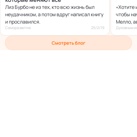
Лиз Бурбо не из тех, кто всю жизнь был
«Хотите 
неудачником, а потом вдруг написал книгу
чтобы на
и прославился.
Мелло, а
Саморазвитие
25/2/19
Духовным и
Смотреть блог