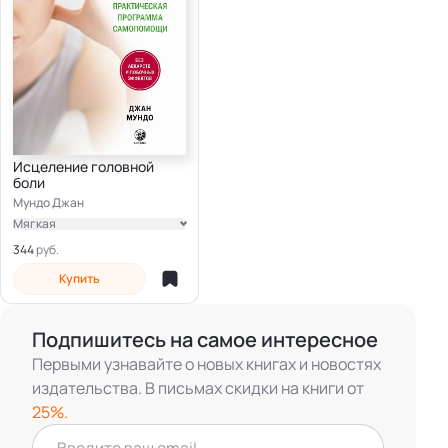
Исцеление головной
боли
Мундо Джан
Мягкая
Электронная
344
Купить
Подпишитесь на самое интересное
Первыми узнавайте о новых книгах и новостях
издательства. В письмах скидки на книги от
25%.