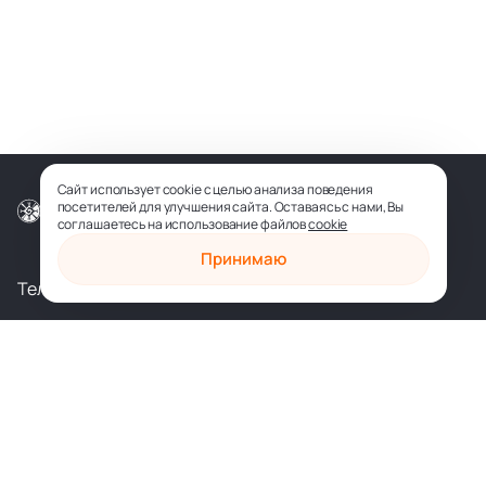
Сайт использует cookie с целью анализа поведения
посетителей для улучшения сайта. Оставаясь с нами, Вы
© ООО «СОФИЯ-МЕДИА», 2026
соглашаетесь на использование файлов
cookie
Принимаю
Телеграм
Вконтакте
shop@sophia.ru
Политика конфиденциальности
Пользовательское соглашение