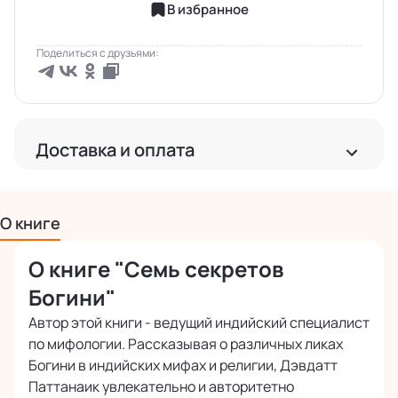
В избранное
Поделиться с друзьями:
Доставка и оплата
Доставка
Бесплатная доставка по РФ
О книге
Бесплатная доставка за рубеж от 2 000 руб.
О книге "Семь секретов
Международная доставка почтой
Точная стоимость расчитывается при оформлении заказа
Богини"
Автор этой книги - ведущий индийский специалист
по мифологии. Рассказывая о различных ликах
Оплата
Богини в индийских мифах и религии, Дэвдатт
Наличными или картой курьеру при получении
Паттанаик увлекательно и авторитетно
Безопасная оплата банковскими картами