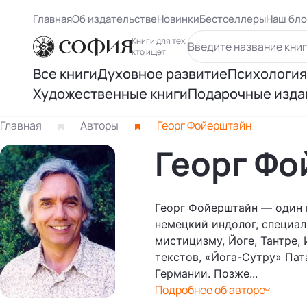
Главная
Об издательстве
Новинки
Бестселлеры
Наш бло
Книги для тех,
кто ищет
Все книги
Духовное развитие
Психология
Художественные книги
Подарочные изда
Духовный рост
Самосове
Книги Карлоса Кастанеды
Главная
Авторы
Георг Фойерштайн
Осознанность
Психологи
Георг Ф
Книги Ричарда Баха
Восточная философия
Психолог
Другие книги раздела
Георг Фойерштайн — один 
Человек и вселенная
Психологи
немецкий индолог, специал
мистицизму, Йоге, Тантре,
Нью Эйдж и ченнелинг
текстов, «Йога-Сутру» Пат
Книги Лиз
Германии. Позже...
Подробнее об авторе
Книги Ошо