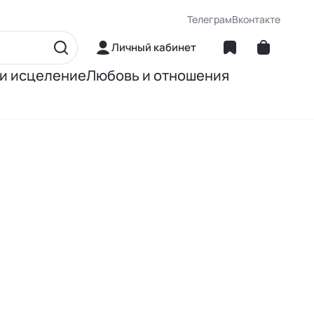
Телеграм
Вконтакте
Личный кабинет
 и исцеление
Любовь и отношения
матика
Об отношениях
ние
О сексе
ное питание
О детях
Книги Джона Грэя