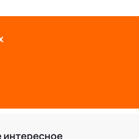
х
е интересное