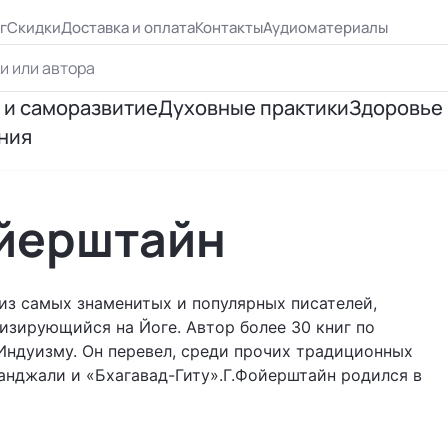
г
Скидки
Доставка и оплата
Контакты
Аудиоматериалы
 и саморазвитие
Духовные практики
Здоровье
ния
ршенствование
Йога
Психосо
я личности
Эзотерическая практика
Исцеле
ойерштайн
ия отношений
Медитация
Правиль
из самых знаменитых и популярных писателей,
я успеха
Цигун, рэйки
изирующийся на Йоге. Автор более 30 книг по
 Индуизму. Он перевел, среди прочих традиционных
анджали и «Бхагавад-Гиту».Г.Фойерштайн родился в
 Бурбо
Таро и предсказания