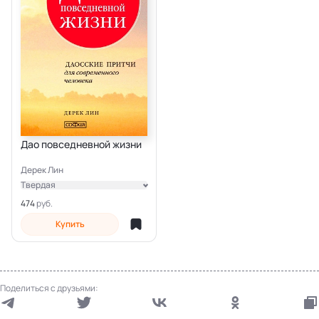
Дао повседневной жизни
Дерек Лин
Твердая
Электронная
474
Купить
Поделиться с друзьями: