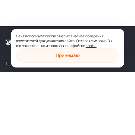
Сайт использует cookie с целью анализа поведения
посетителей для улучшения сайта. Оставаясь с нами, Вы
© ООО «СОФИЯ-МЕДИА», 2026
соглашаетесь на использование файлов
cookie
Принимаю
Телеграм
Вконтакте
shop@sophia.ru
Политика конфиденциальности
Пользовательское соглашение
Духовное развитие
Психология и саморазвитие
Духовные практики