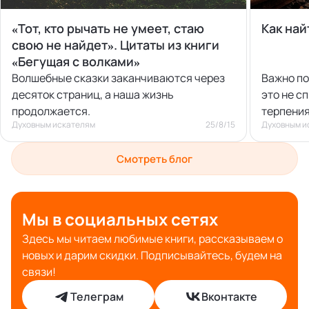
«Тот, кто рычать не умеет, стаю
Как най
свою не найдет». Цитаты из книги
«Бегущая с волками»
Волшебные сказки заканчиваются через
Важно по
десяток страниц, а наша жизнь
это не с
продолжается.
терпения
Духовным искателям
25/8/15
Духовным и
Смотреть блог
Мы в социальных сетях
Здесь мы читаем любимые книги, рассказываем о
новых и дарим скидки. Подписывайтесь, будем на
связи!
Телеграм
Вконтакте