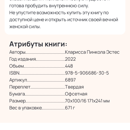
готова пробудить внутреннюю силу.
Не упустите возможность купить эту книгу по
доступной цене и открыть источник своей вечной
женской силы.
Атрибуты книги:
Авторы
Кларисса Пинкола Эстес
Год издания
2022
Объем
448
ISBN
978-5-906686-30-5
Артикул
6897
Переплет
Твердая
Бумага
Офсетная
Размер
70х100/16 171х241 мм
Вес в упаковке
671 г