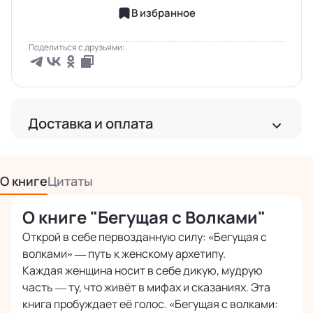
В избранное
Поделиться с друзьями:
Доставка и оплата
Доставка
Бесплатная доставка по РФ
О книге
Цитаты
Бесплатная доставка за рубеж от 2 000 руб.
О книге "Бегущая с Волками"
Международная доставка почтой
Точная стоимость расчитывается при оформлении заказа
Открой в себе первозданную силу: «Бегущая с
волками» — путь к женскому архетипу.
Каждая женщина носит в себе дикую, мудрую
Оплата
часть — ту, что живёт в мифах и сказаниях. Эта
Наличными или картой курьеру при получении
книга пробуждает её голос. «Бегущая с волками: