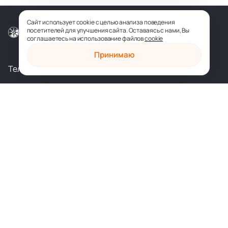
Сайт использует cookie с целью анализа поведения
посетителей для улучшения сайта. Оставаясь с нами, Вы
© ООО «СОФИЯ-МЕДИА», 2026
соглашаетесь на использование файлов
cookie
Принимаю
Телеграм
Вконтакте
shop@sophia.ru
Политика конфиденциальности
Пользовательское соглашение
Духовное развитие
Психология и саморазвитие
Духовные практики
Здоровье и исцеление
Любовь и отношения
Художественные книги