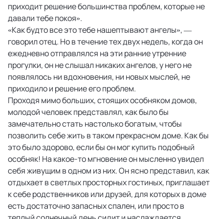
приходит решение большинства проблем, которые не
давали тебе покоя».
«Как будто все это тебе нашептывают ангелы», —
говорил отец. Но в течение тех двух недель, когда он
ежедневно отправлялся на эти ранние утренние
прогулки, он не слышал никаких ангелов, у него не
появлялось ни вдохновения, ни новых мыслей, не
приходило и решение его проблем.
Проходя мимо больших, стоящих особняком домов,
молодой человек представлял, как было бы
замечательно стать настолько богатым, чтобы
позволить себе жить в таком прекрасном доме. Как бы
это было здорово, если бы он мог купить подобный
особняк! На какое-то мгновение он мысленно увидел
себя живущим в одном из них. Он ясно представил, как
отдыхает в светлых просторных гостиных, приглашает
к себе родственников или друзей, для которых в доме
есть достаточно запасных спален, или просто в
теплый солнечный день сидит и наслаждается