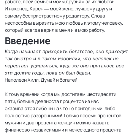
работе; всей семье и моим друзьям за их любовь.
И наконец, Карен — моей жене, лучшему другу и
самому беспристрастному редактору. Слова
неспособны выразить мою любовь к этому человеку,
который всегда верил в меня и в мою работу.
Введение
Когда начинает приходить богатство, оно приходит
так быстро и в таком изобилии, что человек не
перестает удивляться, куда же оно пряталось все
эти долгие годы,
пока он был беден.
Наполеон Хилл. Думай и богатей
К тому времени когда мы достигаем шестидесяти
пяти, больше девяноста процентов из нас
оказываются либо ни на что не пригодными, либо
полностью разоренными! Только восемь процентов
мужчин и два процента женщин можно назвать
финансово независимыми и менее одного процента