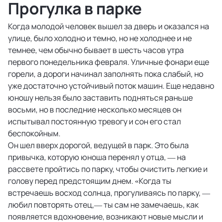
Прогулка в парке
Когда молодой человек вышел за дверь и оказался на
улице, было холодно и темно, но не холоднее и не
темнее, чем обычно бывает в шесть часов утра
первого понедельника февраля. Уличные фонари еще
горели, а дороги начинал заполнять пока слабый, но
уже достаточно устойчивый поток машин. Еще недавно
юношу нельзя было заставить подняться раньше
восьми, но в последние несколько месяцев он
испытывал постоянную тревогу и сон его стал
беспокойным.
Он шел вверх дорогой, ведущей в парк. Это была
привычка, которую юноша перенял у отца, — на
рассвете пройтись по парку, чтобы очистить легкие и
голову перед предстоящим днем. «Когда ты
встречаешь восход солнца, прогуливаясь по парку, —
любил повторять отец,— ты сам не замечаешь, как
появляется вдохновение, возникают новые мысли и