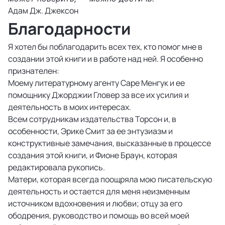
Адам Дж. Джексон
Благодарности
Я хотел бы поблагодарить всех тех, кто помог мне в
создании этой книги и в работе над ней. Я особенно
признателен:
Моему литературному агенту Саре Менгук и ее
помощнику Джорджии Гловер за все их усилия и
деятельность в моих интересах.
Всем сотрудникам издательства Торсон и, в
особенности, Эрике Смит за ее энтузиазм и
конструктивные замечания, высказанные в процессе
создания этой книги, и Фионе Браун, которая
редактировала рукопись.
Матери, которая всегда поощряла мою писательскую
деятельность и остается для меня неизменным
источником вдохновения и любви; отцу за его
ободрения, руководство и помощь во всей моей