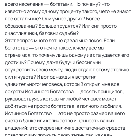
всего населения — богатыми. Но почему? Что
известно этому одному проценту такого, чего не знают
все остальные? Они умнее других? Более
образованны? Больше трудятся? Или они просто
счастливчики, баловни судьбы?
Этот вопрос много лет не давал мне покоя. Если
богатство — это нечто такое, к чему все мы
стремимся, то почему лишь одному из ста удается его
достичь? Почему, даже будучи бессильны
осуществить свою мечту, люди отдают этому столько
сил и чувств? И вот однажды я встретил
удивительного человека, который открыл мне все
секреты Истинного Богатства — десять принципов,
руководствуясь которыми любой человек может
добиться не просто богатства, а полного изобилия.
Истинное Богатство — это не просто размер вашего
счета в банке или количество и ценность ваших
владений; это скорее наличие достаточных средств,
позволяющих прожить свою жизнь так, как вам