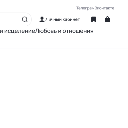
Телеграм
Вконтакте
Личный кабинет
 и исцеление
Любовь и отношения
матика
Об отношениях
ние
О сексе
ное питание
О детях
Книги Джона Грэя