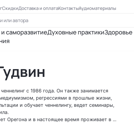
г
Скидки
Доставка и оплата
Контакты
Аудиоматериалы
 и саморазвитие
Духовные практики
Здоровье
ния
ршенствование
Йога
Психосо
я личности
Эзотерическая практика
Исцеле
Гудвин
ия отношений
Медитация
Правиль
ченнелинг с 1986 года. Он также занимается
я успеха
Цигун, рэйки
 медиумизмом, регрессиями в прошлые жизни,
льтации и обучает ченнелингу, ведет семинары,
ила.
 Бурбо
Таро и предсказания
т Орегона и в настоящее время проживает в ...