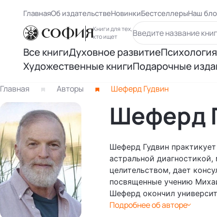
Главная
Об издательстве
Новинки
Бестселлеры
Наш бло
Книги для тех,
кто ищет
Все книги
Духовное развитие
Психология
Художественные книги
Подарочные изда
Духовный рост
Самосове
Книги Карлоса Кастанеды
Главная
Авторы
Шеферд Гудвин
Осознанность
Психологи
Шеферд 
Книги Ричарда Баха
Восточная философия
Психолог
Другие книги раздела
Шеферд Гудвин практикует 
Человек и вселенная
Психологи
астральной диагностикой,
целительством, дает консу
Нью Эйдж и ченнелинг
посвященные учению Миха
Книги Лиз
Шеферд окончил университе
Подробнее об авторе
Книги Ошо