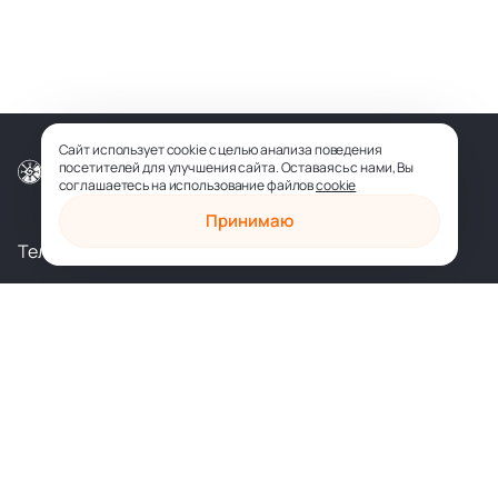
Сайт использует cookie с целью анализа поведения
посетителей для улучшения сайта. Оставаясь с нами, Вы
© ООО «СОФИЯ-МЕДИА», 2026
соглашаетесь на использование файлов
cookie
Принимаю
Телеграм
Вконтакте
shop@sophia.ru
Политика конфиденциальности
Пользовательское соглашение
Духовное развитие
Психология и саморазвитие