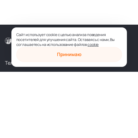
Сайт использует cookie с целью анализа поведения
посетителей для улучшения сайта. Оставаясь с нами, Вы
© ООО «СОФИЯ-МЕДИА», 2026
соглашаетесь на использование файлов
cookie
Принимаю
Телеграм
Вконтакте
shop@sophia.ru
Политика конфиденциальности
Пользовательское соглашение
Духовное развитие
Психология и саморазвитие
Духовные практики