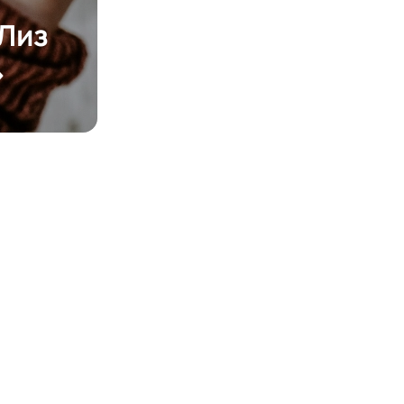
 Лиз
»