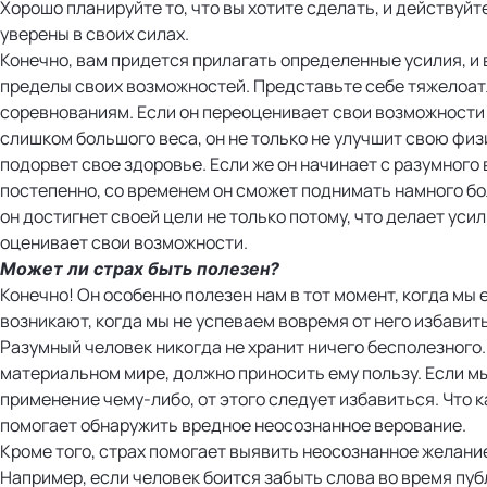
Хорошо планируйте то, что вы хотите сделать, и действуйте
уверены в своих силах.
Конечно, вам придется прилагать определенные усилия, и
пределы своих возможностей. Представьте себе тяжелоатл
соревнованиям. Если он переоценивает свои возможности 
слишком большого веса, он не только не улучшит свою физ
подорвет свое здоровье. Если же он начинает с разумного 
постепенно, со временем он сможет поднимать намного бо
он достигнет своей цели не только потому, что делает усил
оценивает свои возможности.
Может ли страх быть полезен?
Конечно! Он особенно полезен нам в тот момент, когда мы
возникают, когда мы не успеваем вовремя от него избавит
Разумный человек никогда не хранит ничего бесполезного. 
материальном мире, должно приносить ему пользу. Если м
применение чему-либо, от этого следует избавиться. Что к
помогает обнаружить вредное неосознанное верование.
Кроме того, страх помогает выявить неосознанное желани
Например, если человек боится забыть слова во время пуб