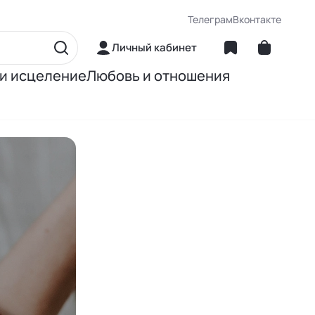
Телеграм
Вконтакте
Личный кабинет
 и исцеление
Любовь и отношения
матика
Об отношениях
ние
О сексе
ное питание
О детях
Книги Джона Грэя