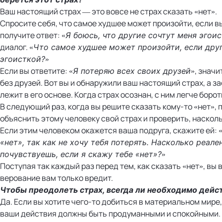
Ваш настоящий страх — это вовсе не страх сказать «нет».
Спросите себя, что самое худшее может произойти, если вы
получите ответ: «
Я боюсь, что другие сочтут меня эгои
диалог. «
Что самое худшее может произойти, если друг
»
эгоисткой?
Если вы ответите: «
», значи
Я потеряю всех своих друзей
без друзей. Вот вы и обнаружили ваш настоящий страх, а з
лежит в его основе. Когда страх осознан, с ним легче борот
В следующий раз, когда вы решите сказать кому-то «нет»,
объяснить этому человеку свой страх и проверить, насколь
Если этим человеком окажется ваша подруга, скажите ей: 
«нет», так как не хочу тебя потерять. Насколько реал
»
почувствуешь, если я скажу тебе «нет»?
Поступая так каждый раз перед тем, как сказать «нет», вы 
верование вам только вредит.
Чтобы преодолеть страх, всегда ли необходимо дейс
Да. Если вы хотите чего-то добиться в материальном мире
ваши действия должны быть продуманными и спокойными. 