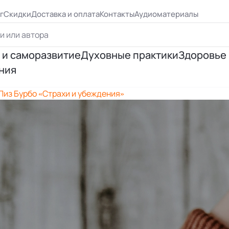
г
Скидки
Доставка и оплата
Контакты
Аудиоматериалы
 и саморазвитие
Духовные практики
Здоровье
ния
ршенствование
Йога
Психосо
 Лиз Бурбо «Страхи и убеждения»
я личности
Эзотерическая практика
Исцеле
ия отношений
Медитация
Правиль
я успеха
Цигун, рэйки
 Бурбо
Таро и предсказания