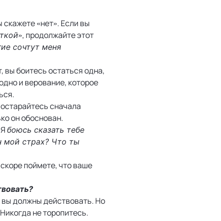
 скажете «нет». Если вы
», продолжайте этот
сткой
ие сочтут меня
т, вы боитесь остаться одна,
аодно и верование, которое
ься.
 постарайтесь сначала
ко он обоснован.
«Я
боюсь сказать тебе
ен мой страх? Что ты
вскоре поймете, что ваше
твовать?
, вы должны действовать. Но
Никогда не торопитесь.