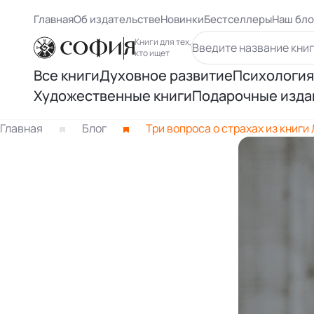
Главная
Об издательстве
Новинки
Бестселлеры
Наш бло
Книги для тех,
кто ищет
Все книги
Духовное развитие
Психология
Художественные книги
Подарочные изда
Духовный рост
Самосове
Книги Карлоса Кастанеды
Главная
Блог
Три вопроса о страхах из книги
Осознанность
Психологи
Книги Ричарда Баха
Восточная философия
Психолог
Другие книги раздела
Человек и вселенная
Психологи
Нью Эйдж и ченнелинг
Книги Лиз
Книги Ошо