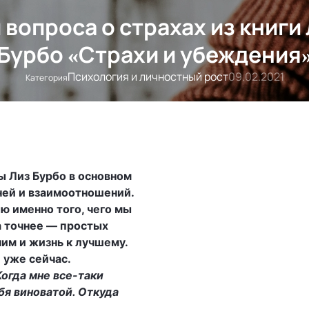
 вопроса о страхах из книги
Бурбо «Страхи и убеждения
Психология и личностный рост
09.02.2021
Категория
 Лиз Бурбо в основном
ней и взаимоотношений.
ю именно того, чего мы
 а точнее — простых
ним и жизнь к лучшему.
 уже сейчас.
Когда мне все-таки
бя виноватой. Откуда