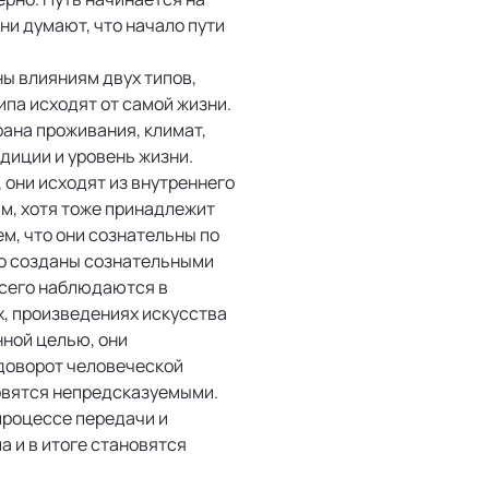
ни думают, что начало пути
ы влияниям двух типов,
ипа исходят от самой жизни.
рана проживания, климат,
диции и уровень жизни.
 они исходят из внутреннего
ам, хотя тоже принадлежит
ем, что они сознательны по
о созданы сознательными
всего наблюдаются в
х, произведениях искусства
нной целью, они
одоворот человеческой
новятся непредсказуемыми.
процессе передачи и
 и в итоге становятся