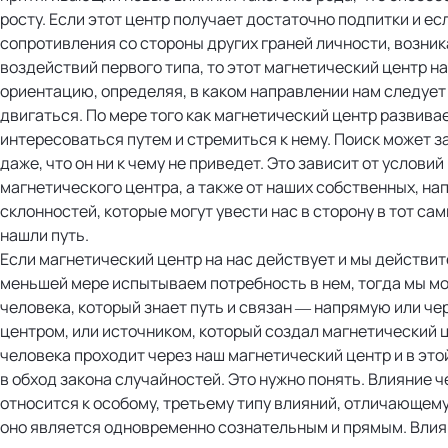
росту. Если этот центр получает достаточно подпитки и ес
сопротивления со стороны других граней личности, возни
воздействий первого типа, то этот магнетический центр н
ориентацию, определяя, в каком направлении нам следует
двигаться. По мере того как магнетический центр развива
интересоваться путем и стремиться к нему. Поиск может з
даже, что он ни к чему не приведет. Это зависит от условий
магнетического центра, а также от наших собственных, на
склонностей, которые могут увести нас в сторону в тот сам
нашли путь.
Если магнетический центр на нас действует и мы действит
меньшей мере испытываем потребность в нем, тогда мы м
человека, который знает путь и связан — напрямую или че
центром, или источником, который создал магнетический ц
человека проходит через наш магнетический центр и в это
в обход закона случайностей. Это нужно понять. Влияние ч
относится к особому, третьему типу влияний, отличающемус
оно является одновременно сознательным и прямым. Влия