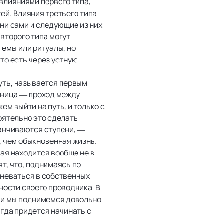
влияниями первого типа,
ей. Влияния третьего типа
ни сами и следующие из них
второго типа могут
темы или ритуалы, но
то есть через устную
уть, называется первым
тница — проход между
ем выйти на путь, и только с
оятельно это сделать
канчиваются ступени, —
, чем обыкновенная жизнь.
рая находится вообще не в
т, что, поднимаясь по
мневаться в собственных
тности своего проводника. В
сли мы поднимемся довольно
огда придется начинать с