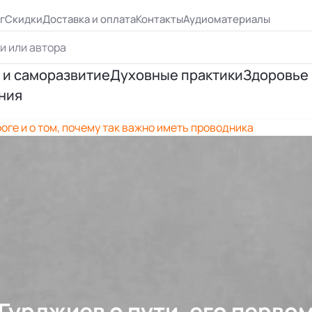
г
Скидки
Доставка и оплата
Контакты
Аудиоматериалы
 и саморазвитие
Духовные практики
Здоровье
ния
ршенствование
Йога
Психосо
роге и о том, почему так важно иметь проводника
я личности
Эзотерическая практика
Исцеле
ия отношений
Медитация
Правиль
я успеха
Цигун, рэйки
 Бурбо
Таро и предсказания
Гурджиев о пути, его перво