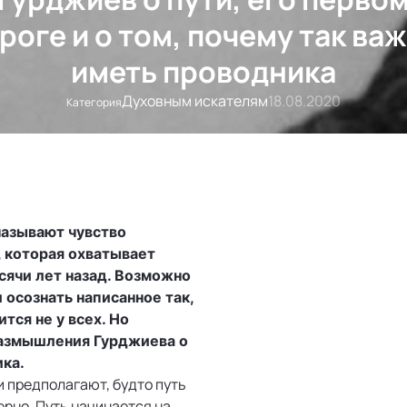
роге и о том, почему так ва
иметь проводника
Духовным искателям
18.08.2020
Категория
называют чувство
 которая охватывает
ячи лет назад. Возможно
 осознать написанное так,
тся не у всех. Но
размышления Гурджиева о
ика.
и предполагают, будто путь
ерно. Путь начинается на