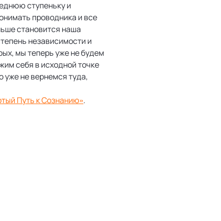
леднюю ступеньку и
понимать проводника и все
ньше становится наша
степень независимости и
рых, мы теперь уже не будем
ужим себя в исходной точке
о уже не вернемся туда,
ртый Путь к Сознанию»
.