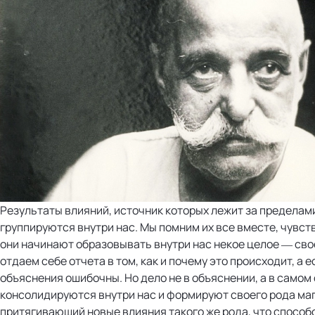
Результаты влияний, источник которых лежит за пределам
группируются внутри нас. Мы помним их все вместе, чувств
они начинают образовывать внутри нас некое целое — сво
отдаем себе отчета в том, как и почему это происходит, а е
объяснения ошибочны. Но дело не в объяснении, а в самом 
консолидируются внутри нас и формируют своего рода ма
притягивающий новые влияния такого же рода, что способ