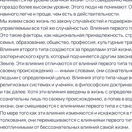
гораздо более высоком уровне. Этого люди не понимают. О
намного легче и проще, чем есть в действительности.
Мы живем свою жизнь по закону случайностей и подвержен
управляемым все той же случайностью. Влияния первого т
Это такие факторы, как национальная принадлежность, ст
семья, образование, общество, профессия, культурные тра
Влияния второго типа создаются за пределами этой жизни,
эзотерического круга, который подчиняется другим закон
Земле. Эти влияния отличаются от влияний первого типа т
своему происхождению — иными словами, они сознательн
людьми с определенной целью. Влияния этого типа чаще 
религиозных системах и учениях, в философских доктрина
и так далее. Хотя эти влияния введены в жизнь с определе
сознательны лишь по своему происхождению, а попав в в
жизни, они смешиваются с влияниями первого типа и ста
По мере того как эти влияния изменяются и искажаются в 
толкования, они перемешиваются с влияниями первого типа
неотличимыми от бессознательных влияний самой жизни.