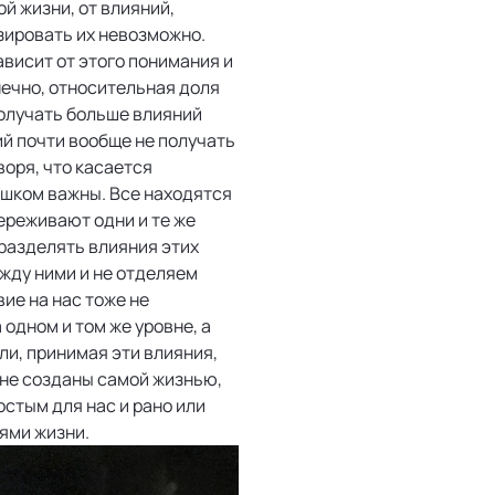
й жизни, от влияний,
зировать их невозможно.
ависит от этого понимания и
нечно, относительная доля
получать больше влияний
ий почти вообще не получать
воря, что касается
ишком важны. Все находятся
переживают одни и те же
 разделять влияния этих
ежду ними и не отделяем
вие на нас тоже не
 одном и том же уровне, а
сли, принимая эти влияния,
 не созданы самой жизнью,
стым для нас и рано или
ями жизни.