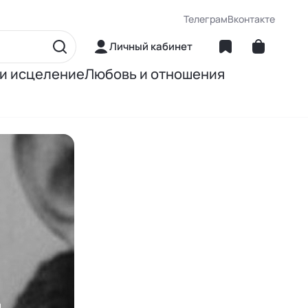
Телеграм
Вконтакте
Личный кабинет
 и исцеление
Любовь и отношения
матика
Об отношениях
ние
О сексе
ное питание
О детях
Книги Джона Грэя
м