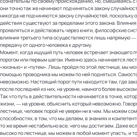
сознательны по своему происхождению, но, смешиваясь с 
они точно так же начинают подчиняться закону случайност
никогда не подчиняются закону случайностей, поскольку о
действия существуют за пределами этого закона. Влияния 
проявляться и действовать через книги, философские сис
влияния третьего типа осуществляются лишь напрямую — 
передачу от одного человека к другому.
Момент, когда ищущий путь человек встречает знающего п
порогом или первым шагом. Именно здесь начинается лес
«жизнью» и «путем». Лишь пройдя по этой лестнице, мы мож
помощью проводника мы можем по ней подняться. Самост
невозможно. Настоящий порог пути находится там, где за
после последней из них, на уровне, намного более высоком
Так что путь в действительности начинается в точке, кото
жизни, — на уровне, объяснить который невозможно. Говоря
лестнице, человек порой не уверен ни в чем. Мы можем со
способностях, в том, что мы делаем, в знаниях и компетен
то же время нестабильно все, чего мы достигаем. Даже е
высоко по лестнице, мы можем в любой момент упасть, и т