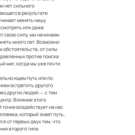
ли нет сильного
кающего в результате
ачинает менять нашу
 смотреть или даже
ет свою силу, мы начинаем
анять много лет. Возможно
 и обстоятельств, от силы
правленных против поиска
ый миг, когда мы уже почти
ельно ищем путь или по
ожем встретить другого
рез других людей — с тем
ентр. Влияние этого
й точке воздействует на нас
еловека, который знает путь,
я от первых двух тем, что
ния второго типа