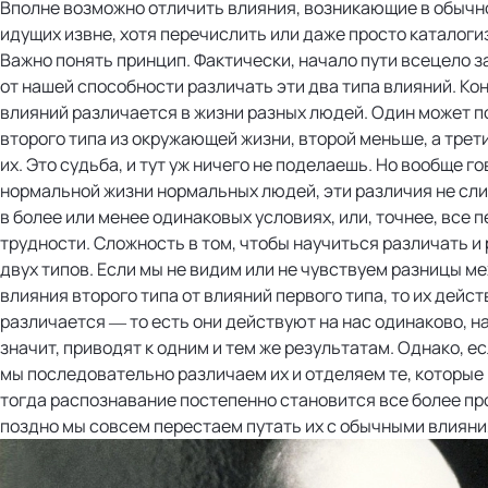
Вполне возможно отличить влияния, возникающие в обычно
идущих извне, хотя перечислить или даже просто каталоги
Важно понять принцип. Фактически, начало пути всецело з
от нашей способности различать эти два типа влияний. Ко
влияний различается в жизни разных людей. Один может 
второго типа из окружающей жизни, второй меньше, а трет
их. Это судьба, и тут уж ничего не поделаешь. Но вообще го
нормальной жизни нормальных людей, эти различия не сл
в более или менее одинаковых условиях, или, точнее, все 
трудности. Сложность в том, чтобы научиться различать и
двух типов. Если мы не видим или не чувствуем разницы м
влияния второго типа от влияний первого типа, то их дейст
различается — то есть они действуют на нас одинаково, на
значит, приводят к одним и тем же результатам. Однако, е
мы последовательно различаем их и отделяем те, которые
тогда распознавание постепенно становится все более про
поздно мы совсем перестаем путать их с обычными влияни