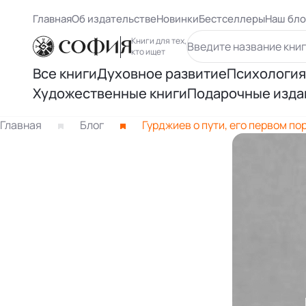
Главная
Об издательстве
Новинки
Бестселлеры
Наш бло
Книги для тех,
кто ищет
Все книги
Духовное развитие
Психология
Художественные книги
Подарочные изда
Духовный рост
Самосове
Книги Карлоса Кастанеды
Главная
Блог
Гурджиев о пути, его первом по
Осознанность
Психологи
Книги Ричарда Баха
Восточная философия
Психолог
Другие книги раздела
Человек и вселенная
Психологи
Нью Эйдж и ченнелинг
Книги Лиз
Книги Ошо